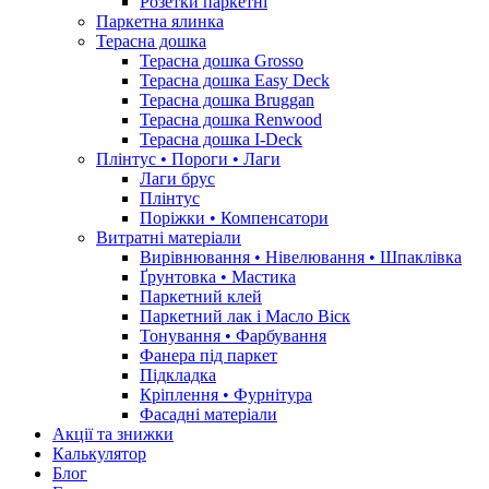
Розетки паркетні
Паркетна ялинка
Терасна дошка
Терасна дошка Grosso
Терасна дошка Easy Deck
Терасна дошка Bruggan
Терасна дошка Renwood
Терасна дошка I-Deck
Плінтус • Пороги • Лаги
Лаги брус
Плінтус
Поріжки • Компенсатори
Витратні матеріали
Вирівнювання • Нівелювання • Шпаклівка
Ґрунтовкa • Мастика
Паркетний клей
Паркетний лак і Масло Віск
Тонування • Фарбування
Фанера під паркет
Підкладка
Кріплення • Фурнітура
Фасадні матеріали
Акції та знижки
Калькулятор
Блог