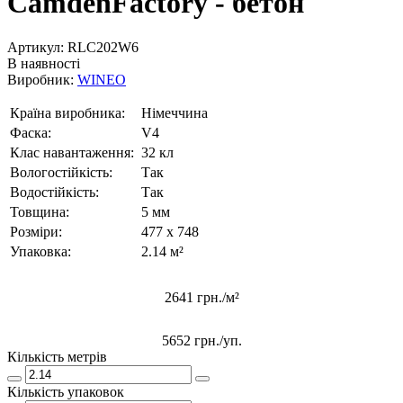
CamdenFactory - бетон
Артикул:
RLC202W6
В наявності
Виробник:
WINEO
Країна виробника:
Німеччина
Фаска:
V4
Клас навантаження:
32 кл
Вологостійкість:
Так
Водостійкість:
Так
Товщина:
5 мм
Розміри:
477 x 748
Упаковка:
2.14 м²
2641 грн./м²
5652 грн.
/уп.
Кількість метрів
Кількість упаковок