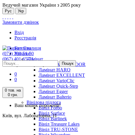
Ведучий магазин України з 2005 року
Рус
Укр
Замовити дзвінок
Вхід
Реєстрація
Головна
(073) 780-51-50
Каталог
(067) 401-65-71
Ламінат
Пошук
Київ, вул. Лабораторна, 11
Ламінат ALSAFLOOR
Ламінат HARO
0
Ламінат EXCELLENT
0
Ламінат VarioClic
Ламінат Quick-Step
0 тов.
на
Ламінат Egger
0 грн.
Ламінат Balterio
Вінілова підлога
Ваш кошик порожній!
Вініл Forbo
Вініл Surface
Київ, вул. Лабораторна, 11
Вініл Barlinek
Вініл Treasure Lakes
Вініл TRU-STONE
Вініл Wicanders