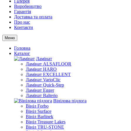
Галерея
Виробництво
Гарантія
Доставка та оплата
Про нас
Контакти
Меню
Головна
Каталог
Ламінат
Ламінат ALSAFLOOR
Ламінат HARO
Ламінат EXCELLENT
Ламінат VarioClic
Ламінат Quick-Step
Ламінат Egger
Ламінат Balterio
Вінілова підлога
Вініл Forbo
Вініл Surface
Вініл Barlinek
Вініл Treasure Lakes
Вініл TRU-STONE