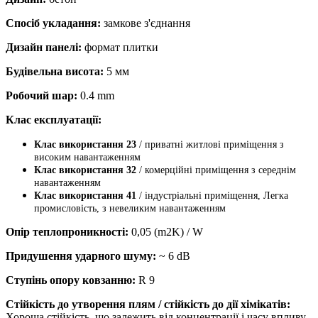
Спосіб укладання:
замкове з'єднання
Дизайн панелі:
формат плитки
Будівельна висота:
5 мм
Робочий шар:
0.4 mm
Клас експлуатації:
Клас використання 23
/ приватні житлові приміщення з
високим навантаженням
Клас використання 32
/ комерційні приміщення з середнім
навантаженням
Клас використання 41
/ індустріальні приміщення, Легка
промисловість, з невеликим навантаженням
Опір теплопроникності:
0,05 (m2K) / W
Придушення ударного шуму:
~ 6 dB
Ступінь опору ковзанню:
R 9
Стійкість до утворення плям / стійкість до дії хімікатів:
Хороша стійкість, що залежить від концентрації і часу впливу