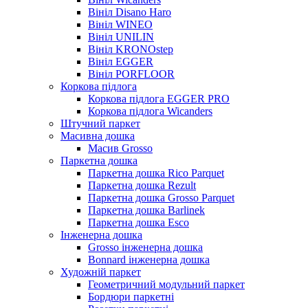
Вініл Disano Haro
Вініл WINEO
Вініл UNILIN
Вініл KRONOstep
Вініл EGGER
Вініл PORFLOOR
Коркова підлога
Коркова підлога EGGER PRO
Коркова підлога Wicanders
Штучний паркет
Масивна дошка
Масив Grosso
Паркетна дошка
Паркетна дошка Rico Parquet
Паркетна дошка Rezult
Паркетна дошка Grosso Parquet
Паркетна дошка Barlinek
Паркетна дошка Esco
Інженерна дошка
Grosso інженерна дошка
Bonnard інженерна дошка
Художній паркет
Геометричний модульний паркет
Бордюри паркетні