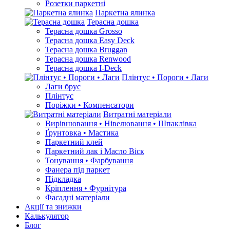
Розетки паркетні
Паркетна ялинка
Терасна дошка
Терасна дошка Grosso
Терасна дошка Easy Deck
Терасна дошка Bruggan
Терасна дошка Renwood
Терасна дошка I-Deck
Плінтус • Пороги • Лаги
Лаги брус
Плінтус
Поріжки • Компенсатори
Витратні матеріали
Вирівнювання • Нівелювання • Шпаклівка
Ґрунтовкa • Мастика
Паркетний клей
Паркетний лак і Масло Віск
Тонування • Фарбування
Фанера під паркет
Підкладка
Кріплення • Фурнітура
Фасадні матеріали
Акції та знижки
Калькулятор
Блог