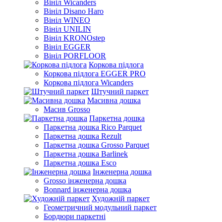
Вініл Wicanders
Вініл Disano Haro
Вініл WINEO
Вініл UNILIN
Вініл KRONOstep
Вініл EGGER
Вініл PORFLOOR
Коркова підлога
Коркова підлога EGGER PRO
Коркова підлога Wicanders
Штучний паркет
Масивна дошка
Масив Grosso
Паркетна дошка
Паркетна дошка Rico Parquet
Паркетна дошка Rezult
Паркетна дошка Grosso Parquet
Паркетна дошка Barlinek
Паркетна дошка Esco
Інженерна дошка
Grosso інженерна дошка
Bonnard інженерна дошка
Художній паркет
Геометричний модульний паркет
Бордюри паркетні