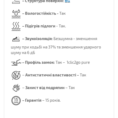
– Структура поверхні:
BG
–
Вологостійкість
-
Так
–
Підігрів підлоги
- Так.
– Звукоізоляція:
Безшумна - зменшення
шуму при ходьбі на 37% та зменшен
ня ударного
шуму на 6 дБ
– Профіль
замок:
Так –
1clic2go pure
–
Антистатичні властивості
Так
–
–
Захист від подряпин
–
Так
– Гарантія
– 15 років.