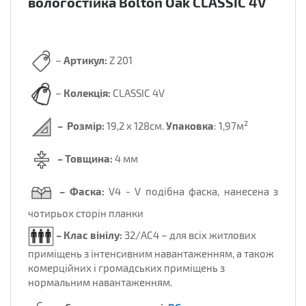
вологостійка
Bolton Oak CLASSIC 4V
–
Артикул:
Z 201
–
Колекція:
CLASSIC 4V
–
Розмір:
19,2 х 128см.
Упаковка
: 1,97м²
– Товщина:
4 мм
– Фаска:
V4 - V подібна фаска, нанесена з
чотирьох сторін планки
– Клас вінілу:
32/AC4 – для всіх житлових
приміщень з інтенсивним навантаженням, а також
комерційних і громадських приміщень з
нормальним навантаженням.