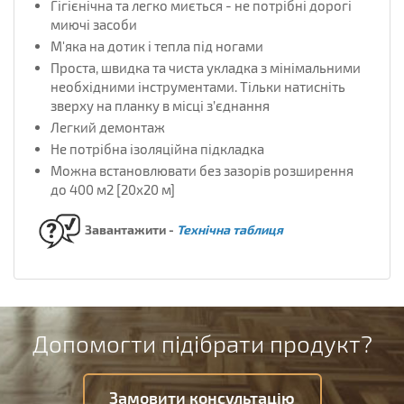
Гігієнічна та легко миється - не потрібні дорогі
миючі засоби
М'яка на дотик і тепла під ногами
Проста, швидка та чиста укладка з мінімальними
необхідними інструментами
.
Тільки натисніть
зверху на планку в місці з’єднання
Легкий демонтаж
Не потрібна ізоляційна підкладка
Можна встановлювати без зазорів розширення
до 400 м
2
[20x20 м]
Завантажити -
Технічна таблиця
Допомогти підібрати продукт?
Замовити консультацію