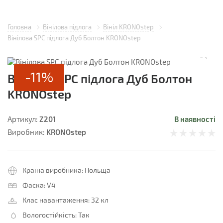
Головна
Вінілова підлога
Вініл KRONOstep
Вінілова SPC підлога Дуб Болтон KRONOstep
-11%
Вінілова SPC підлога Дуб Болтон
KRONOstep
Z201
В наявності
Артикул:
KRONOstep
Виробник:
Країна виробника:
Польща
Фаска:
V4
Клас навантаження:
32 кл
Вологостійкість:
Так