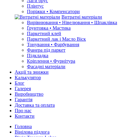
Лаги брус
Плінтус
Поріжки • Компенсатори
Витратні матеріали
Вирівнювання • Нівелювання • Шпаклівка
Ґрунтовкa • Мастика
Паркетний клей
Паркетний лак і Масло Віск
Тонування • Фарбування
Фанера під паркет
Підкладка
Кріплення • Фурнітура
Фасадні матеріали
Акції та знижки
Калькулятор
Блог
Галерея
Виробництво
Гарантія
Доставка та оплата
Про нас
Контакти
Головна
Вінілова підлога