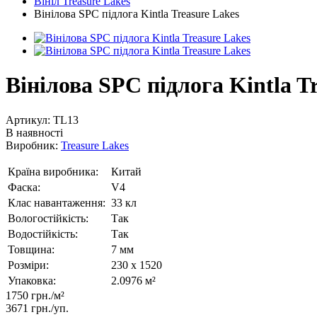
Вініл Treasure Lakes
Вінілова SPC підлога Kintla Treasure Lakes
Вінілова SPC підлога Kintla T
Артикул:
TL13
В наявності
Виробник:
Treasure Lakes
Країна виробника:
Китай
Фаска:
V4
Клас навантаження:
33 кл
Вологостійкість:
Так
Водостійкість:
Так
Товщина:
7 мм
Розміри:
230 x 1520
Упаковка:
2.0976 м²
1750 грн./м²
3671 грн.
/уп.