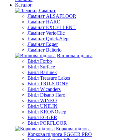
Каталог
Ламінат
Ламінат ALSAFLOOR
Ламінат HARO
Ламінат EXCELLENT
Ламінат VarioClic
Ламінат Quick-Step
Ламінат Egger
Ламінат Balterio
Вінілова підлога
Вініл Forbo
Вініл Surface
Вініл Barlinek
Вініл Treasure Lakes
Вініл TRU-STONE
Вініл Wicanders
Вініл Disano Haro
Вініл WINEO
Вініл UNILIN
Вініл KRONOstep
Вініл EGGER
Вініл PORFLOOR
Коркова підлога
Коркова підлога EGGER PRO
Коркова підлога Wicanders