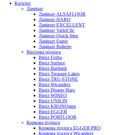
Каталог
Ламінат
Ламінат ALSAFLOOR
Ламінат HARO
Ламінат EXCELLENT
Ламінат VarioClic
Ламінат Quick-Step
Ламінат Egger
Ламінат Balterio
Вінілова підлога
Вініл Forbo
Вініл Surface
Вініл Barlinek
Вініл Treasure Lakes
Вініл TRU-STONE
Вініл Wicanders
Вініл Disano Haro
Вініл WINEO
Вініл UNILIN
Вініл KRONOstep
Вініл EGGER
Вініл PORFLOOR
Коркова підлога
Коркова підлога EGGER PRO
Коркова підлога Wicanders