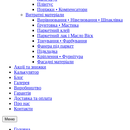
Плінтус
Поріжки • Компенсатори
Витратні матеріали
Вирівнювання • Нівелювання • Шпаклівка
Ґрунтовкa • Мастика
Паркетний клей
Паркетний лак і Масло Віск
Тонування • Фарбування
Фанера під паркет
Підкладка
Кріплення • Фурнітура
Фасадні матеріали
Акції та знижки
Калькулятор
Блог
Галерея
Виробництво
Гарантія
Доставка та оплата
Про нас
Контакти
Меню
Головна