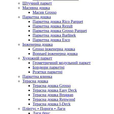
Штучний паркет
Масивна дошка
Масив Grosso
Паркетна дошка
Паркетна дошка Rico Parquet
Паркетна дошка Rezult
Паркетна дошка Grosso Parquet
Паркетна дошка Barlinek
Паркетна дошка Esco
Інженерна дошка
Grosso інженерна дошка
Bonnard інженерна дошка
Художній паркет
Геометричний модульний паркет
Бордюри паркетні
Розетки паркетні
Паркетна ялинка
Терасна дошка
Терасна дошка Grosso
Терасна дошка Easy Deck
Терасна дошка Bruggan
Терасна дошка Renwood
Терасна дошка I-Deck
Плінтус • Пороги • Лаги
Лаги брус