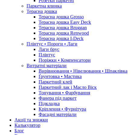
Розетки паркетні
Паркетна ялинка
Терасна дошка
Терасна дошка Grosso
Терасна дошка Easy Deck
Терасна дошка Bruggan
Терасна дошка Renwood
Терасна дошка I-Deck
Плінтус • Пороги • Лаги
Лаги брус
Плінтус
Поріжки • Компенсатори
Витратні матеріали
Вирівнювання • Нівелювання • Шпаклівка
Ґрунтовкa • Мастика
Паркетний клей
Паркетний лак і Масло Віск
Тонування • Фарбування
Фанера під паркет
Підкладка
Кріплення • Фурнітура
Фасадні матеріали
Акції та знижки
Калькулятор
Блог