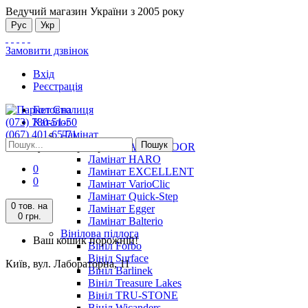
Ведучий магазин України з 2005 року
Рус
Укр
Замовити дзвінок
Вхід
Реєстрація
Головна
(073) 780-51-50
Каталог
(067) 401-65-71
Ламінат
Пошук
Київ, вул. Лабораторна, 11
Ламінат ALSAFLOOR
Ламінат HARO
0
Ламінат EXCELLENT
0
Ламінат VarioClic
Ламінат Quick-Step
0 тов.
на
Ламінат Egger
0 грн.
Ламінат Balterio
Вінілова підлога
Ваш кошик порожній!
Вініл Forbo
Вініл Surface
Київ, вул. Лабораторна, 11
Вініл Barlinek
Вініл Treasure Lakes
Вініл TRU-STONE
Вініл Wicanders