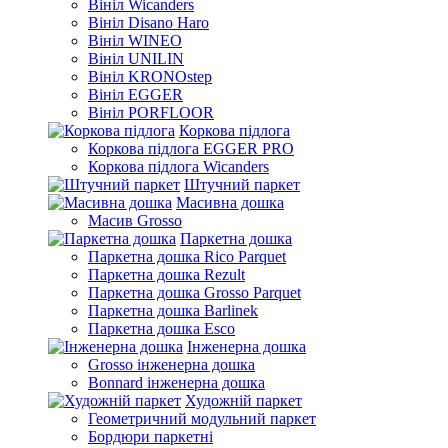
Вініл Wicanders
Вініл Disano Haro
Вініл WINEO
Вініл UNILIN
Вініл KRONOstep
Вініл EGGER
Вініл PORFLOOR
Коркова підлога
Коркова підлога EGGER PRO
Коркова підлога Wicanders
Штучний паркет
Масивна дошка
Масив Grosso
Паркетна дошка
Паркетна дошка Rico Parquet
Паркетна дошка Rezult
Паркетна дошка Grosso Parquet
Паркетна дошка Barlinek
Паркетна дошка Esco
Інженерна дошка
Grosso інженерна дошка
Bonnard інженерна дошка
Художній паркет
Геометричний модульний паркет
Бордюри паркетні