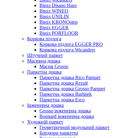
Вініл Disano Haro
Вініл WINEO
Вініл UNILIN
Вініл KRONOstep
Вініл EGGER
Вініл PORFLOOR
Коркова підлога
Коркова підлога EGGER PRO
Коркова підлога Wicanders
Штучний паркет
Масивна дошка
Масив Grosso
Паркетна дошка
Паркетна дошка Rico Parquet
Паркетна дошка Rezult
Паркетна дошка Grosso Parquet
Паркетна дошка Barlinek
Паркетна дошка Esco
Інженерна дошка
Grosso інженерна дошка
Bonnard інженерна дошка
Художній паркет
Геометричний модульний паркет
Бордюри паркетні