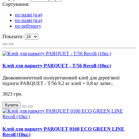
Сортування:
по назві (а-я)
по назві (я-а)
по рейтингу
Показати:
Клей для паркету PARQUET - T/56 Recoll (10кг.)
Двокомпонентний поліуретановий клей для дерев'яної
підлоги PARQUET - T/56 9,2 кг клей + 0,8 кг затве..
3023 грн.
Купити
Клей для паркету PARQUET 0160 ECO GREEN LINE
Recoll (10кг.)