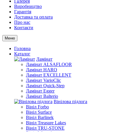
Галерея
Виробництво
Гарантія
Доставка та оплата
Про нас
Контакти
Меню
Головна
Каталог
Ламінат
Ламінат ALSAFLOOR
Ламінат HARO
Ламінат EXCELLENT
Ламінат VarioClic
Ламінат Quick-Step
Ламінат Egger
Ламінат Balterio
Вінілова підлога
Вініл Forbo
Вініл Surface
Вініл Barlinek
Вініл Treasure Lakes
Вініл TRU-STONE