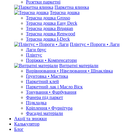
Розетки паркетні
Паркетна ялинка
Терасна дошка
Терасна дошка Grosso
Терасна дошка Easy Deck
Терасна дошка Bruggan
Терасна дошка Renwood
Терасна дошка I-Deck
Плінтус • Пороги • Лаги
Лаги брус
Плінтус
Поріжки • Компенсатори
Витратні матеріали
Вирівнювання • Нівелювання • Шпаклівка
Ґрунтовкa • Мастика
Паркетний клей
Паркетний лак і Масло Віск
Тонування • Фарбування
Фанера під паркет
Підкладка
Кріплення • Фурнітура
Фасадні матеріали
Акції та знижки
Калькулятор
Блог