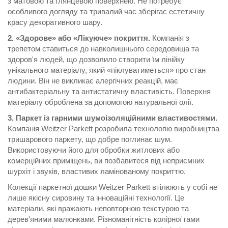
з матовою та глянцевою поверхнею. Не потребує
особливого догляду та тривалий час зберігає естетичну
красу декоративного шару.
2. «Здорове» або «Лікуюче» покриття.
Компанія з
трепетом ставиться до навколишнього середовища та
здоров'я людей, що дозволило створити їм лінійку
унікального матеріалу, який «піклуватиметься» про стан
людини. Він не викликає алергічних реакцій, має
антибактеріальну та антистатичну властивість. Поверхня
матеріалу оброблена за допомогою натуральної олії.
3. Паркет із гарними шумоізоляційними властивостями.
Компанія Weitzer Parkett розробила технологію виробництва
тришарового паркету, що добре поглинає шум.
Використовуючи його для обробки житлових або
комерційних приміщень, ви позбавитеся від неприємних
шурхіт і звуків, властивих ламінованому покриттю.
Колекції паркетної дошки Weitzer Parkett втілюють у собі не
лише якісну сировину та інноваційні технології. Це
матеріали, які вражають неповторною текстурою та
дерев'яними малюнками. Різноманітність колірної гами