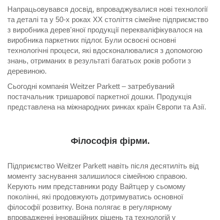
Напрацьовувався досвід, впроваджувалися нові технології
та деталі та у 50-х роках ХХ століття сімейне підприємство
з виробника дерев'яної продукції перекваліфікувалося на
виробника паркетних підлог. Були освоєні основні
технологічні процеси, які вдосконалювалися з допомогою
знань, отриманих в результаті багатьох років роботи з
деревиною.
Сьогодні компанія Weitzer Parkett – затребуваний
постачальник тришарової паркетної дошки. Продукція
представлена ​​на міжнародних ринках країн Європи та Азії.
Філософія фірми.
Підприємство Weitzer Parkett навіть після десятиліть від
моменту заснування залишилося сімейною справою.
Керують ним представники роду Вайтцер у сьомому
поколінні, які продовжують дотримуватись основної
філософії розвитку. Вона полягає в регулярному
впровадженні інноваційних рішень та технологій у