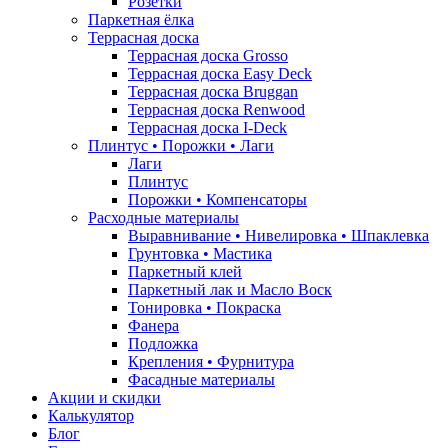
Розетки
Паркетная ёлка
Террасная доска
Террасная доска Grosso
Террасная доска Easy Deck
Террасная доска Bruggan
Террасная доска Renwood
Террасная доска I-Deck
Плинтус • Порожки • Лаги
Лаги
Плинтус
Порожки • Компенсаторы
Расходные материалы
Выравнивание • Нивелировка • Шпаклевка
Грунтовкa • Мастика
Паркетный клей
Паркетный лак и Масло Воск
Тонировка • Покраска
Фанера
Подложка
Крепления • Фурнитура
Фасадные материалы
Акции и скидки
Калькулятор
Блог