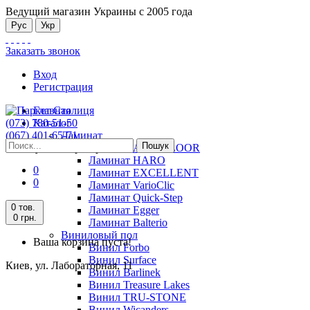
Ведущий магазин Украины с 2005 года
Рус
Укр
Заказать звонок
Вход
Регистрация
Главная
(073) 780-51-50
Каталог
(067) 401-65-71
Ламинат
Пошук
Киев, ул. Лабораторная, 11
Ламинат ALSAFLOOR
Ламинат HARO
0
Ламинат EXCELLENT
0
Ламинат VarioClic
Ламинат Quick-Step
0 тов.
Ламинат Egger
0 грн.
Ламинат Balterio
Виниловый пол
Ваша корзина пуста!
Винил Forbo
Винил Surface
Киев, ул. Лабораторная, 11
Винил Barlinek
Винил Treasure Lakes
Винил TRU-STONE
Винил Wicanders