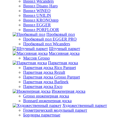
Винил Wicanders
Винил Disano Haro
Винил WINEO
Винил UNILIN
Винил KRONOstep
Винил EGGER
Винил PORFLOOR
Пробковый пол
Пробковый пол EGGER PRO
Пробковый пол Wicanders
Штучный паркет
Массивная доска
Массив Grosso
Паркетная доска
Паркетная доска Rico Parquet
Паркетная доска Rezult
Паркетная доска Grosso Parquet
Паркетная доска Barlinek
Паркетная доска Esco
Инженерная доска
Grosso инженерная доска
Bonnard инженерная доска
Художественный паркет
Геометрический модульный паркет
Бордюры паркетные