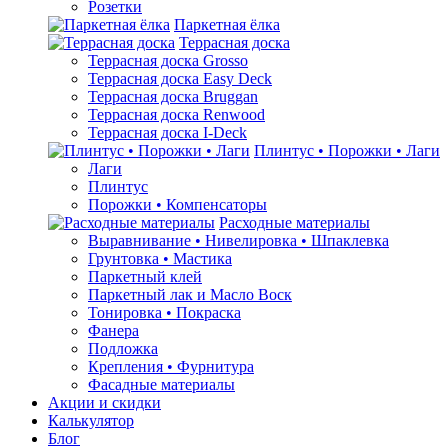
Розетки
Паркетная ёлка
Террасная доска
Террасная доска Grosso
Террасная доска Easy Deck
Террасная доска Bruggan
Террасная доска Renwood
Террасная доска I-Deck
Плинтус • Порожки • Лаги
Лаги
Плинтус
Порожки • Компенсаторы
Расходные материалы
Выравнивание • Нивелировка • Шпаклевка
Грунтовкa • Мастика
Паркетный клей
Паркетный лак и Масло Воск
Тонировка • Покраска
Фанера
Подложка
Крепления • Фурнитура
Фасадные материалы
Акции и скидки
Калькулятор
Блог