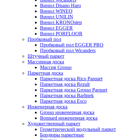
Винил Disano Haro
Винил WINEO
Винил UNILIN
Винил KRONOstep
Винил EGGER
Винил PORFLOOR
Пробковый пол
Пробковый пол EGGER PRO
Пробковый пол Wicanders
Штучный паркет
Массивная доска
Массив Grosso
Паркетная доска
Паркетная доска Rico Parquet
Паркетная доска Rezult
Паркетная доска Grosso Parquet
Паркетная доска Barlinek
Паркетная доска Esco
Инженерная доска
Grosso инженерная доска
Bonnard инженерная доска
Художественный паркет
Геометрический модульный паркет
Бордюры паркетные