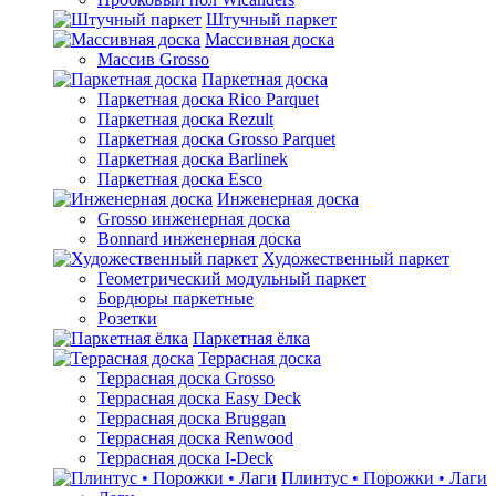
Штучный паркет
Массивная доска
Массив Grosso
Паркетная доска
Паркетная доска Rico Parquet
Паркетная доска Rezult
Паркетная доска Grosso Parquet
Паркетная доска Barlinek
Паркетная доска Esco
Инженерная доска
Grosso инженерная доска
Bonnard инженерная доска
Художественный паркет
Геометрический модульный паркет
Бордюры паркетные
Розетки
Паркетная ёлка
Террасная доска
Террасная доска Grosso
Террасная доска Easy Deck
Террасная доска Bruggan
Террасная доска Renwood
Террасная доска I-Deck
Плинтус • Порожки • Лаги