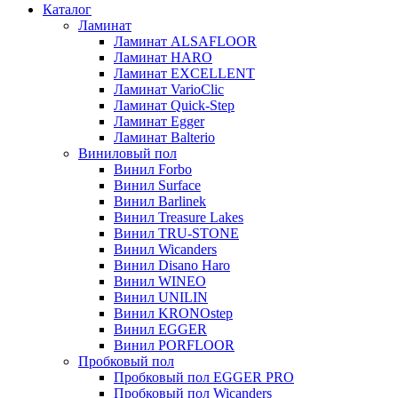
Каталог
Ламинат
Ламинат ALSAFLOOR
Ламинат HARO
Ламинат EXCELLENT
Ламинат VarioClic
Ламинат Quick-Step
Ламинат Egger
Ламинат Balterio
Виниловый пол
Винил Forbo
Винил Surface
Винил Barlinek
Винил Treasure Lakes
Винил TRU-STONE
Винил Wicanders
Винил Disano Haro
Винил WINEO
Винил UNILIN
Винил KRONOstep
Винил EGGER
Винил PORFLOOR
Пробковый пол
Пробковый пол EGGER PRO
Пробковый пол Wicanders