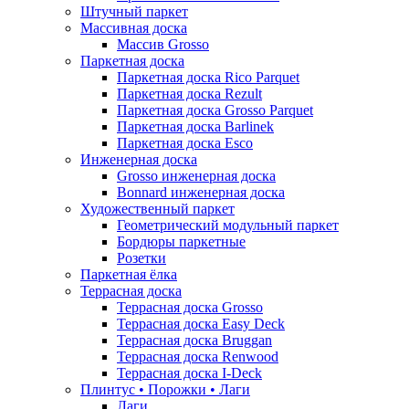
Штучный паркет
Массивная доска
Массив Grosso
Паркетная доска
Паркетная доска Rico Parquet
Паркетная доска Rezult
Паркетная доска Grosso Parquet
Паркетная доска Barlinek
Паркетная доска Esco
Инженерная доска
Grosso инженерная доска
Bonnard инженерная доска
Художественный паркет
Геометрический модульный паркет
Бордюры паркетные
Розетки
Паркетная ёлка
Террасная доска
Террасная доска Grosso
Террасная доска Easy Deck
Террасная доска Bruggan
Террасная доска Renwood
Террасная доска I-Deck
Плинтус • Порожки • Лаги
Лаги