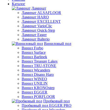
Каталог
Ламинат
Ламинат ALSAFLOOR
Ламинат HARO
Ламинат EXCELLENT
Ламинат VarioClic
Ламинат Quick-Step
Ламинат Egger
Ламинат Balterio
Виниловый пол
Винил Forbo
Винил Surface
Винил Barlinek
Винил Treasure Lakes
Винил TRU-STONE
Винил Wicanders
Винил Disano Haro
Винил WINEO
Винил UNILIN
Винил KRONOstep
Винил EGGER
Винил PORFLOOR
Пробковый пол
Пробковый пол EGGER PRO
Пробковый пол Wicanders