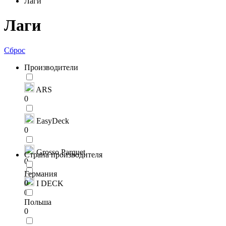
Лаги
Лаги
Сброс
Производители
ARS
0
EasyDeck
0
Grosso Parquet
Страна производителя
0
Германия
0
I DECK
0
Польша
0