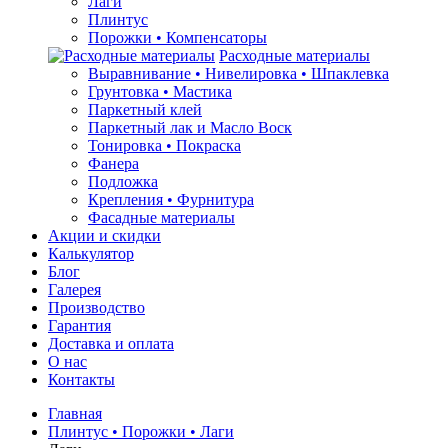
Лаги
Плинтус
Порожки • Компенсаторы
Расходные материалы
Выравнивание • Нивелировка • Шпаклевка
Грунтовкa • Мастика
Паркетный клей
Паркетный лак и Масло Воск
Тонировка • Покраска
Фанера
Подложка
Крепления • Фурнитура
Фасадные материалы
Акции и скидки
Калькулятор
Блог
Галерея
Производство
Гарантия
Доставка и оплата
О нас
Контакты
Главная
Плинтус • Порожки • Лаги