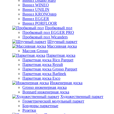
Винил Disano Haro
Винил WINEO
Винил UNILIN
Винил KRONOstep
Винил EGGER
Винил PORFLOOR
Пробковый пол
Пробковый пол EGGER PRO
Пробковый пол Wicanders
Штучный паркет
Массивная доска
Массив Grosso
Паркетная доска
Паркетная доска Rico Parquet
Паркетная доска Rezult
Паркетная доска Grosso Parquet
Паркетная доска Barlinek
Паркетная доска Esco
Инженерная доска
Grosso инженерная доска
Bonnard инженерная доска
Художественный паркет
Геометрический модульный паркет
Бордюры паркетные
Розетки