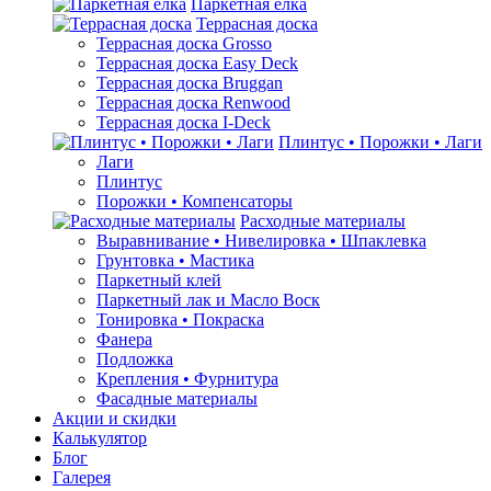
Паркетная ёлка
Террасная доска
Террасная доска Grosso
Террасная доска Easy Deck
Террасная доска Bruggan
Террасная доска Renwood
Террасная доска I-Deck
Плинтус • Порожки • Лаги
Лаги
Плинтус
Порожки • Компенсаторы
Расходные материалы
Выравнивание • Нивелировка • Шпаклевка
Грунтовкa • Мастика
Паркетный клей
Паркетный лак и Масло Воск
Тонировка • Покраска
Фанера
Подложка
Крепления • Фурнитура
Фасадные материалы
Акции и скидки
Калькулятор
Блог
Галерея