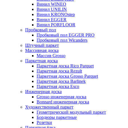
Винил WINEO
Винил UNILIN
Винил KRONOstep
Винил EGGER
Винил PORFLOOR
Пробковый пол
Пробковый пол EGGER PRO
Пробковый пол Wicanders
Штучный паркет
Массивная доска
Массив Grosso
Паркетная доска
Паркетная доска Rico Parquet
Паркетная доска Rezult
Паркетная доска Grosso Parquet
Паркетная доска Barlinek
Паркетная доска Esco
Инженерная доска
Grosso инженерная доска
Bonnard инженерная доска
Художественный паркет
Геометрический модульный паркет
Бордюры паркетные
Розетки
Паркетная ёлка