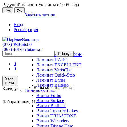
Ведущий магазин Украины с 2005 года
Рус
Укр
Заказать звонок
Вход
Регистрация
Главная
(073) 780-51-50
Каталог
(067) 401-65-71
Ламинат
Пошук
Киев, ул. Лабораторная, 11
Ламинат ALSAFLOOR
Ламинат HARO
0
Ламинат EXCELLENT
0
Ламинат VarioClic
Ламинат Quick-Step
0 тов.
Ламинат Egger
0 грн.
Ламинат Balterio
Ваша корзина пуста!
Киев, ул.
Виниловый пол
Винил Forbo
Винил Surface
Лабораторная, 11
Винил Barlinek
Винил Treasure Lakes
Винил TRU-STONE
Винил Wicanders
Винил Disano Haro