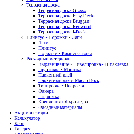
Террасная доска
Террасная доска Grosso
Террасная доска Easy Deck
Террасная доска Bruggan
Террасная доска Renwood
Террасная доска I-Deck
Плинтус • Порожки • Лаги
Лаги
Плинтус
Порожки • Компенсаторы
Расходные материалы
Выравнивание • Нивелировка • Шпаклевка
Грунтовкa • Мастика
Паркетный клей
Паркетный лак и Масло Воск
Тонировка • Покраска
Фанера
Подложка
Крепления • Фурнитура
Фасадные материалы
Акции и скидки
Калькулятор
Блог
Галерея