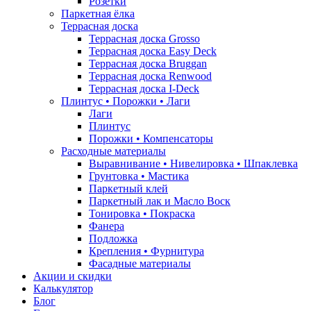
Розетки
Паркетная ёлка
Террасная доска
Террасная доска Grosso
Террасная доска Easy Deck
Террасная доска Bruggan
Террасная доска Renwood
Террасная доска I-Deck
Плинтус • Порожки • Лаги
Лаги
Плинтус
Порожки • Компенсаторы
Расходные материалы
Выравнивание • Нивелировка • Шпаклевка
Грунтовкa • Мастика
Паркетный клей
Паркетный лак и Масло Воск
Тонировка • Покраска
Фанера
Подложка
Крепления • Фурнитура
Фасадные материалы
Акции и скидки
Калькулятор
Блог