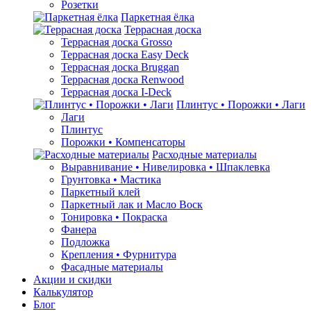
Розетки
Паркетная ёлка
Террасная доска
Террасная доска Grosso
Террасная доска Easy Deck
Террасная доска Bruggan
Террасная доска Renwood
Террасная доска I-Deck
Плинтус • Порожки • Лаги
Лаги
Плинтус
Порожки • Компенсаторы
Расходные материалы
Выравнивание • Нивелировка • Шпаклевка
Грунтовкa • Мастика
Паркетный клей
Паркетный лак и Масло Воск
Тонировка • Покраска
Фанера
Подложка
Крепления • Фурнитура
Фасадные материалы
Акции и скидки
Калькулятор
Блог