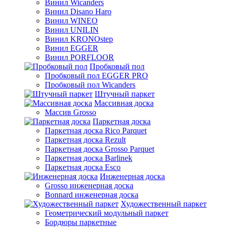
Винил Wicanders
Винил Disano Haro
Винил WINEO
Винил UNILIN
Винил KRONOstep
Винил EGGER
Винил PORFLOOR
Пробковый пол
Пробковый пол EGGER PRO
Пробковый пол Wicanders
Штучный паркет
Массивная доска
Массив Grosso
Паркетная доска
Паркетная доска Rico Parquet
Паркетная доска Rezult
Паркетная доска Grosso Parquet
Паркетная доска Barlinek
Паркетная доска Esco
Инженерная доска
Grosso инженерная доска
Bonnard инженерная доска
Художественный паркет
Геометрический модульный паркет
Бордюры паркетные