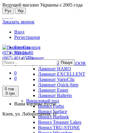
Ведущий магазин Украины с 2005 года
Рус
Укр
Заказать звонок
Вход
Регистрация
Главная
(073) 780-51-50
Каталог
(067) 401-65-71
Ламинат
Пошук
Киев, ул. Лабораторная, 11
Ламинат ALSAFLOOR
Ламинат HARO
0
Ламинат EXCELLENT
0
Ламинат VarioClic
Ламинат Quick-Step
0 тов.
Ламинат Egger
0 грн.
Ламинат Balterio
Виниловый пол
Ваша корзина пуста!
Винил Forbo
Винил Surface
Киев, ул. Лабораторная, 11
Винил Barlinek
Винил Treasure Lakes
Винил TRU-STONE
Винил Wicanders