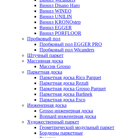
Винил Disano Haro
Винил WINEO
Винил UNILIN
Винил KRONOstep
Винил EGGER
Винил PORFLOOR
Пробковый пол
Пробковый пол EGGER PRO
Пробковый пол Wicanders
Штучный паркет
Массивная доска
Массив Grosso
Паркетная доска
Паркетная доска Rico Parquet
Паркетная доска Rezult
Паркетная доска Grosso Parquet
Паркетная доска Barlinek
Паркетная доска Esco
Инженерная доска
Grosso инженерная доска
Bonnard инженерная доска
Художественный паркет
Геометрический модульный паркет
Бордюры паркетные