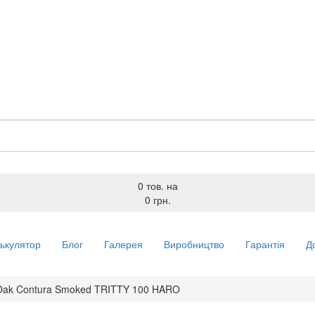
0 тов.
на
0 грн.
ькулятор
Блог
Галерея
Виробництво
Гарантія
Д
Oak Contura Smoked TRITTY 100 HARO