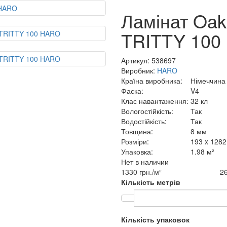
Ламінат Oak
TRITTY 100
Артикул:
538697
Виробник:
HARO
Країна виробника:
Німеччина
Фаска:
V4
Клас навантаження:
32 кл
Вологостійкість:
Так
Водостійкість:
Так
Товщина:
8 мм
Розміри:
193 x 1282
Упаковка:
1.98 м²
Нет в наличии
1330 грн./м²
26
Кількість метрів
Кількість упаковок