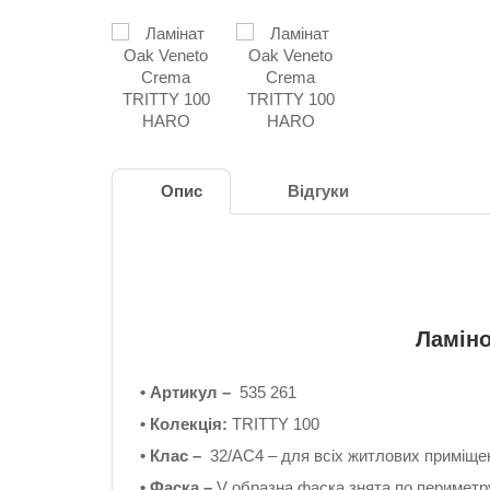
Опис
Відгуки
Ламіно
• Артикул –
535 261
• Колекція:
TRITTY 100
• Клас –
32/AC4 – для всіх житлових приміще
• Фаска –
V образна фаска знята по периметр