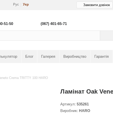
Рус
Укр
Замовити дзвінок
80-51-50
(067) 401-65-71
лькулятор
Блог
Галерея
Виробництво
Гарантія
Veneto Crema TRITTY 100 HARO
Ламінат Oak Ven
Артикул:
535261
Виробник:
HARO