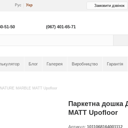
Рус
Укр
Замовити дзвінок
80-51-50
(067) 401-65-71
лькулятор
Блог
Галерея
Виробництво
Гарантія
 NATURE MARBLE MATT Upofloor
Паркетна дошка
MATT Upofloor
Артикул:
1011068164001112