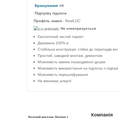
Брашування
-
Ні
Підігріву підлоги
.
Профіль
замок
- RealLOC
Не електризується
Екологічний чистий паркет
Деревина 100%-а
Стабільна конструкція, стійка до перепадів во
Простий, швидкий монтаж, демонтаж
Можливість заміни пошкодженої дошки
Можливість використання на підлогах з підігрі
Можливість перешліфування
Не викликає алергії
Компанія
Ведучий магазин України з