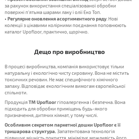
за рахунок використання спеціалізованої обробки
поверхні п'ятьма шарами лаку і олії Еко Топ.
• Регулярне оновлення асортиментного ряду
. Нові
колекції з цікавими колірними поєднання поповнюють
каталог Upofloor, практично, щорічно.
Дещо про виробництво
В процесі виробництва, компанія використовує тільки
натуральну і екологічно чисту сировину. Вона не містить
токсичних речовин. Не має специфічного хімічного
запаху. Відповідає екологічним вимогам європейської
спільноти.
ТМ Upofloor
Продукція
гіпоалергенна і безпечна. Вона
підходить для обробки приміщень будь-якого
призначення, дитячих кімнат, у тому числі.
Особливим секретом паркетної дошки Upofloor є її
тришарова структура.
Запатентована технологія
підвищує міцність покриття, мінімізує можливість його