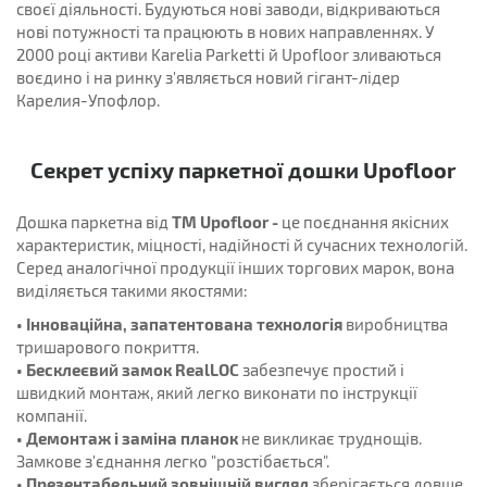
своєї діяльності. Будуються нові заводи, відкриваються
нові потужності та працюють в нових направленнях. У
2000 році активи Karelia Parketti й Upofloor зливаються
воєдино і на ринку з'являється новий гігант-лідер
Карелия-Упофлор.
Секрет успіху паркетної дошки Upofloor
ТМ Upofloor -
Дошка паркетна від
це поєднання якісних
характеристик, міцності, надійності й сучасних технологій.
Серед аналогічної продукції інших торгових марок, вона
виділяється такими якостями:
• Інноваційна, запатентована технологія
виробництва
тришарового покриття.
• Бесклеєвий замок RealLOC
забезпечує простий і
швидкий монтаж, який легко виконати по інструкції
компанії.
• Демонтаж і заміна планок
не викликає труднощів.
Замкове з'єднання легко "розстібається".
• Презентабельний зовнішній вигляд
зберігається довше