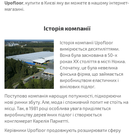
Upofloor
, купити в Києві яку ви можете в нашому інтернет-
магазині.
Історія компанії
Історія компанії Upofloor
вимірюється десятиліттями.
Вона була заснована в 50-х
роках ХХ століття в місті Нокиа.
Спочатку, це була невелика
фінська фірма, що займається
виробництвом еластичних і
вінілових підлог.
Поступово компанія нарощує потужності, підкорюючи
нові ринки збуту. Але, мода і споживчий попит не стоїть на
місці. Так, в 1981 році особлива увага приділяється
виробництву дерев'яних підлог і створюється
конгломерат Карелія Паркетті.
Керівники Upofloor продовжують розширювати сферу