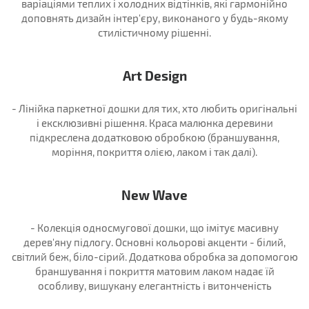
варіаціями теплих і холодних відтінків, які гармонійно
доповнять дизайн інтер'єру, виконаного у будь-якому
стилістичному рішенні.
Art Design
- Лінійка паркетної дошки для тих, хто любить оригінальні
і ексклюзивні рішення. Краса малюнка деревини
підкреслена додатковою обробкою (браншування,
моріння, покриття олією, лаком і так далі).
New Wave
- Колекція односмугової дошки, що імітує масивну
дерев'яну підлогу. Основні кольорові акценти - білий,
світлий беж, біло-сірий. Додаткова обробка за допомогою
браншування і покриття матовим лаком надає їй
особливу, вишукану елегантність і витонченість