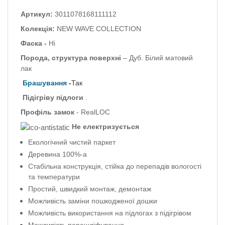
Артикул:
3011078168111112
Колекція:
NEW WAVE COLLECTION
Фаска -
Ні
Порода, структура поверхні
– Дуб.
Білий матовий
лак
Брашування
-
Так
Підігріву підлоги
.
Профіль
замок
- RealLOC
Не електризується
Екологічний чистий паркет
Деревина 100%-а
Стабільна конструкція, стійка до перепадів вологості
та температури
Простий, швидкий монтаж, демонтаж
Можливість заміни пошкодженої дошки
Можливість використання на підлогах з підігрівом
Можливість перешліфування