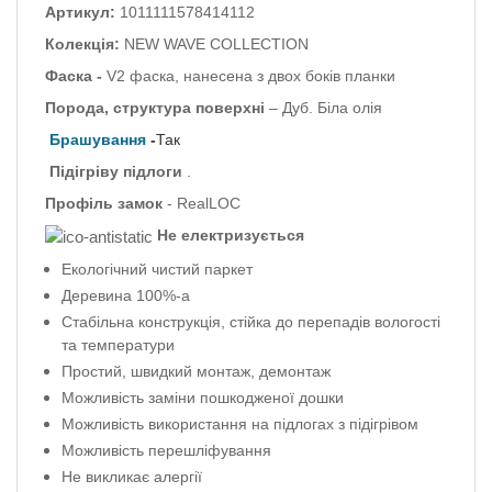
Артикул:
1011111578414112
Колекція:
NEW WAVE COLLECTION
Фаска -
V2 фаска, нанесена з двох боків планки
Порода, структура поверхні
– Дуб.
Біла олія
Брашування
-
Так
Підігріву підлоги
.
Профіль
замок
- RealLOC
Не електризується
Екологічний чистий паркет
Деревина 100%-а
Стабільна конструкція, стійка до перепадів вологості
та температури
Простий, швидкий монтаж, демонтаж
Можливість заміни пошкодженої дошки
Можливість використання на підлогах з підігрівом
Можливість перешліфування
Не викликає алергії