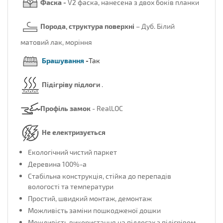
Фаска -
V2 фаска, нанесена з двох боків планки
Порода, структура поверхні
– Дуб.
Білий
матовий лак, моріння
Брашування
-
Так
Підігріву підлоги
.
Профіль
замок
- RealLOC
Не електризується
Екологічний чистий паркет
Деревина 100%-а
Стабільна конструкція, стійка до перепадів
вологості та температури
Простий, швидкий монтаж, демонтаж
Можливість заміни пошкодженої дошки
Можливість використання на підлогах з підігрівом