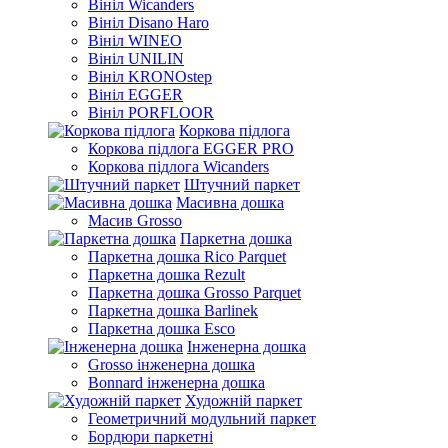
Вініл Wicanders
Вініл Disano Haro
Вініл WINEO
Вініл UNILIN
Вініл KRONOstep
Вініл EGGER
Вініл PORFLOOR
Коркова підлога
Коркова підлога EGGER PRO
Коркова підлога Wicanders
Штучний паркет
Масивна дошка
Масив Grosso
Паркетна дошка
Паркетна дошка Rico Parquet
Паркетна дошка Rezult
Паркетна дошка Grosso Parquet
Паркетна дошка Barlinek
Паркетна дошка Esco
Інженерна дошка
Grosso інженерна дошка
Bonnard інженерна дошка
Художній паркет
Геометричний модульний паркет
Бордюри паркетні