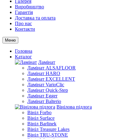
Галерея
Виробництво
Гарантія
Доставка та оплата
Про нас
Контакти
Меню
Головна
Каталог
Ламінат
Ламінат ALSAFLOOR
Ламінат HARO
Ламінат EXCELLENT
Ламінат VarioClic
Ламінат Quick-Step
Ламінат Egger
Ламінат Balterio
Вінілова підлога
Вініл Forbo
Вініл Surface
Вініл Barlinek
Вініл Treasure Lakes
Вініл TRU-STONE