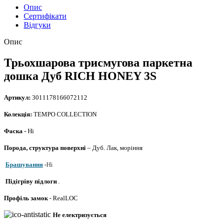
Опис
Сертифікати
Відгуки
Опис
Трьохшарова трисмугова паркетна
дошка Дуб RICH HONEY 3S
Артикул:
3011178166072112
Колекція:
TEMPO COLLECTION
Фаска -
Ні
Порода, структура поверхні
– Дуб.
Лак, моріння
Брашування
-
Ні
Підігріву підлоги
.
Профіль
замок
- RealLOC
Не електризується