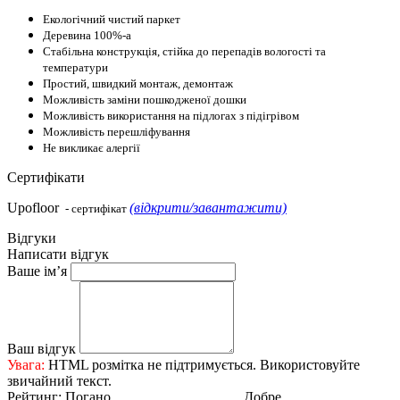
Екологічний чистий паркет
Деревина 100%-а
Стабільна конструкція, стійка до перепадів вологості та
температури
Простий, швидкий монтаж, демонтаж
Можливість заміни пошкодженої дошки
Можливість використання на підлогах з підігрівом
Можливість перешліфування
Не викликає алергії
Сертифікати
Upofloor
(відкрити/завантажити)
- сертифікат
Відгуки
Написати відгук
Ваше ім’я
Ваш відгук
Увага:
HTML розмітка не підтримується. Використовуйте
звичайний текст.
Рейтинг:
Погано
Добре