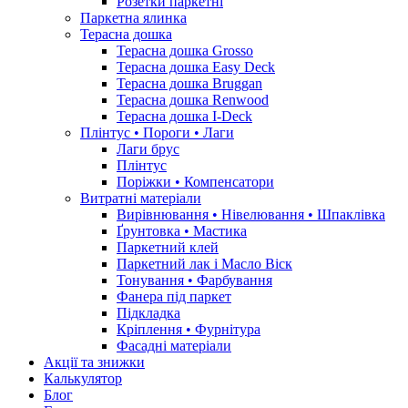
Розетки паркетні
Паркетна ялинка
Терасна дошка
Терасна дошка Grosso
Терасна дошка Easy Deck
Терасна дошка Bruggan
Терасна дошка Renwood
Терасна дошка I-Deck
Плінтус • Пороги • Лаги
Лаги брус
Плінтус
Поріжки • Компенсатори
Витратні матеріали
Вирівнювання • Нівелювання • Шпаклівка
Ґрунтовкa • Мастика
Паркетний клей
Паркетний лак і Масло Віск
Тонування • Фарбування
Фанера під паркет
Підкладка
Кріплення • Фурнітура
Фасадні матеріали
Акції та знижки
Калькулятор
Блог