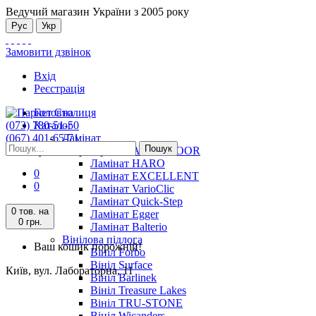
Ведучий магазин України з 2005 року
Рус
Укр
Замовити дзвінок
Вхід
Реєстрація
Головна
(073) 780-51-50
Каталог
(067) 401-65-71
Ламінат
Пошук
Київ, вул. Лабораторна, 11
Ламінат ALSAFLOOR
Ламінат HARO
0
Ламінат EXCELLENT
0
Ламінат VarioClic
Ламінат Quick-Step
0 тов.
на
Ламінат Egger
0 грн.
Ламінат Balterio
Вінілова підлога
Ваш кошик порожній!
Вініл Forbo
Вініл Surface
Київ, вул. Лабораторна, 11
Вініл Barlinek
Вініл Treasure Lakes
Вініл TRU-STONE
Вініл Wicanders