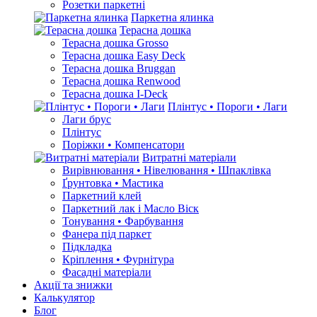
Розетки паркетні
Паркетна ялинка
Терасна дошка
Терасна дошка Grosso
Терасна дошка Easy Deck
Терасна дошка Bruggan
Терасна дошка Renwood
Терасна дошка I-Deck
Плінтус • Пороги • Лаги
Лаги брус
Плінтус
Поріжки • Компенсатори
Витратні матеріали
Вирівнювання • Нівелювання • Шпаклівка
Ґрунтовкa • Мастика
Паркетний клей
Паркетний лак і Масло Віск
Тонування • Фарбування
Фанера під паркет
Підкладка
Кріплення • Фурнітура
Фасадні матеріали
Акції та знижки
Калькулятор
Блог