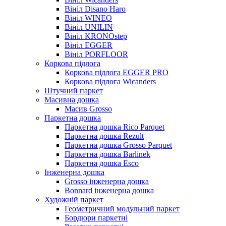
Вініл Disano Haro
Вініл WINEO
Вініл UNILIN
Вініл KRONOstep
Вініл EGGER
Вініл PORFLOOR
Коркова підлога
Коркова підлога EGGER PRO
Коркова підлога Wicanders
Штучний паркет
Масивна дошка
Масив Grosso
Паркетна дошка
Паркетна дошка Rico Parquet
Паркетна дошка Rezult
Паркетна дошка Grosso Parquet
Паркетна дошка Barlinek
Паркетна дошка Esco
Інженерна дошка
Grosso інженерна дошка
Bonnard інженерна дошка
Художній паркет
Геометричний модульний паркет
Бордюри паркетні