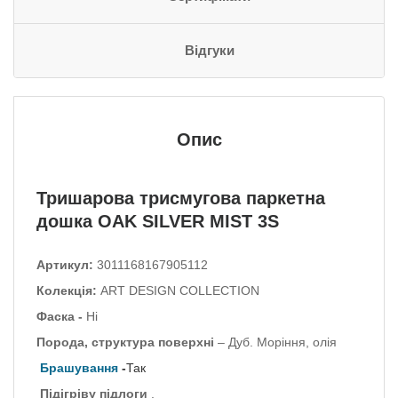
Відгуки
Опис
Тришарова трисмугова паркетна
дошка OAK SILVER MIST 3S
Артикул:
3011168167905112
Колекція:
ART DESIGN COLLECTION
Фаска -
Ні
Порода, структура поверхні
– Дуб.
Моріння, олія
Брашування
-
Так
Підігріву підлоги
.