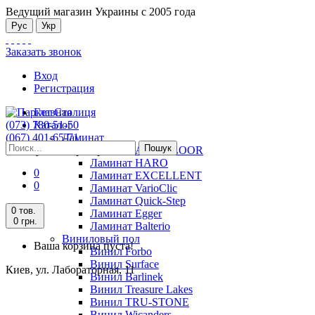
Ведущий магазин Украины с 2005 года
Рус
Укр
Заказать звонок
Вход
Регистрация
Главная
(073) 780-51-50
Каталог
(067) 401-65-71
Ламинат
Пошук
Киев, ул. Лабораторная, 11
Ламинат ALSAFLOOR
Ламинат HARO
0
Ламинат EXCELLENT
0
Ламинат VarioClic
Ламинат Quick-Step
0 тов.
Ламинат Egger
0 грн.
Ламинат Balterio
Виниловый пол
Ваша корзина пуста!
Винил Forbo
Винил Surface
Киев, ул. Лабораторная, 11
Винил Barlinek
Винил Treasure Lakes
Винил TRU-STONE
Винил Wicanders