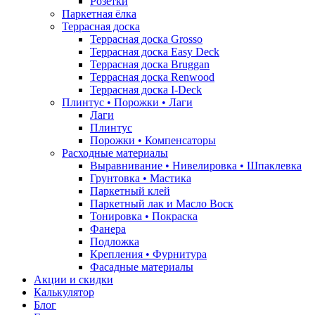
Розетки
Паркетная ёлка
Террасная доска
Террасная доска Grosso
Террасная доска Easy Deck
Террасная доска Bruggan
Террасная доска Renwood
Террасная доска I-Deck
Плинтус • Порожки • Лаги
Лаги
Плинтус
Порожки • Компенсаторы
Расходные материалы
Выравнивание • Нивелировка • Шпаклевка
Грунтовкa • Мастика
Паркетный клей
Паркетный лак и Масло Воск
Тонировка • Покраска
Фанера
Подложка
Крепления • Фурнитура
Фасадные материалы
Акции и скидки
Калькулятор
Блог