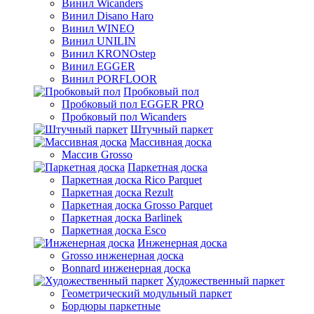
Винил Wicanders
Винил Disano Haro
Винил WINEO
Винил UNILIN
Винил KRONOstep
Винил EGGER
Винил PORFLOOR
Пробковый пол
Пробковый пол EGGER PRO
Пробковый пол Wicanders
Штучный паркет
Массивная доска
Массив Grosso
Паркетная доска
Паркетная доска Rico Parquet
Паркетная доска Rezult
Паркетная доска Grosso Parquet
Паркетная доска Barlinek
Паркетная доска Esco
Инженерная доска
Grosso инженерная доска
Bonnard инженерная доска
Художественный паркет
Геометрический модульный паркет
Бордюры паркетные