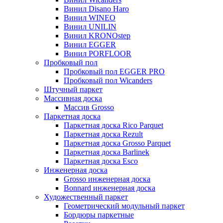
Винил Disano Haro
Винил WINEO
Винил UNILIN
Винил KRONOstep
Винил EGGER
Винил PORFLOOR
Пробковый пол
Пробковый пол EGGER PRO
Пробковый пол Wicanders
Штучный паркет
Массивная доска
Массив Grosso
Паркетная доска
Паркетная доска Rico Parquet
Паркетная доска Rezult
Паркетная доска Grosso Parquet
Паркетная доска Barlinek
Паркетная доска Esco
Инженерная доска
Grosso инженерная доска
Bonnard инженерная доска
Художественный паркет
Геометрический модульный паркет
Бордюры паркетные