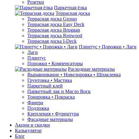
Розетки
Паркетная ёлка
Террасная доска
Террасная доска Grosso
Террасная доска Easy Deck
Террасная доска Bruggan
Террасная доска Renwood
Террасная доска I-Deck
Плинтус • Порожки • Лаги
Лаги
Плинтус
Порожки • Компенсаторы
Расходные материалы
Выравнивание • Нивелировка • Шпаклевка
Грунтовкa • Мастика
Паркетный клей
Паркетный лак и Масло Воск
Тонировка • Покраска
Фанера
Подложка
Крепления • Фурнитура
Фасадные материалы
Акции и скидки
Калькулятор
Блог