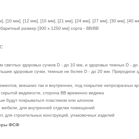
м]
,
[10 мм]
,
[12 мм]
,
[
15
мм]
,
[
21
мм]
,
[
24
мм]
,
[
27
мм]
,
[
30
мм],
[
40
м
абаритный размер
[
300 х 1250
мм]
сорта - ВВ/ВВ
/C
ом светлых здоровых сучков
D -
до 10 мм, и здоровых темных
D -
до 
ольшие здоровые сучки, темные не более
D -
до 20 мм. Природное з
ементов, внешних так и внутренних, под покрытие непрозрачных кр
и скрытой видимости, сторона ВВ временно видима
рые будут покрываться пластиком или шпоном
ий мебели, для внутренней отделки помещений
ет,
для строительных конструкций, упаковочных изделий
неры ФСФ