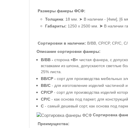
Размеры фанеры ФСФ:
Толщина
: 18 мм. ➤ В наличии -
[
4
мм]
,
[6 м
Габариты:
1250 х 2500 мм
.
➤
В наличии г
Сортировки в наличии:
B/BB, CP/CP, CP/C, C
Описание сортировки фанеры:
В/ВВ -
с
торона
«В»
чистая фанера, с допуск
вставками из шпона, допускаются светлые б
25% листа.
ВВ/СР -
сорт для производства мебельных эл
ВВ/С
- для изготовление изделий частичной 
СР/СР
- сорт для производства изделий кото
СР/С
- как основа под паркет, для конструкц
С
-
самый дешевый сорт,
как основа под парк
Сортировка фа
Преимущества: