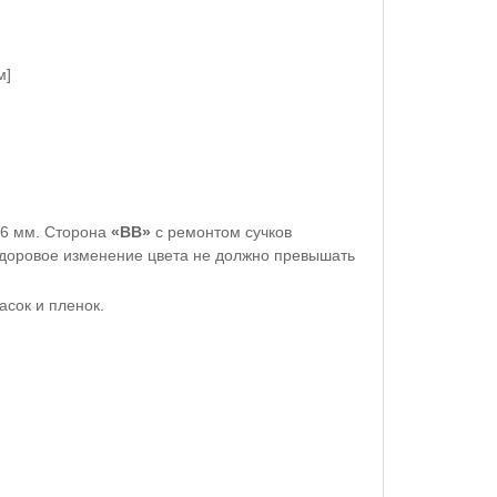
м]
6 мм. С
торона
«ВВ»
с ремонтом сучков
доровое изменение цвета не должно превышать
асок и пленок.