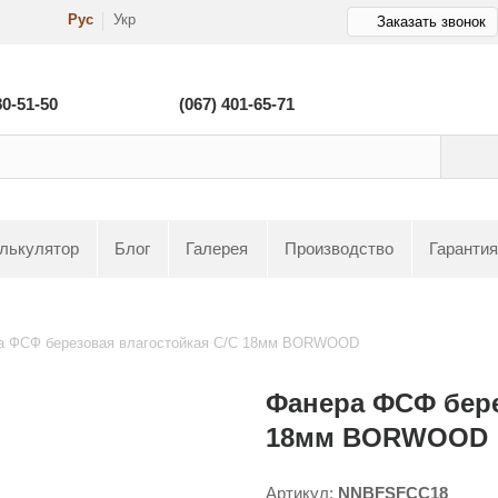
Рус
Укр
Заказать звонок
80-51-50
(067) 401-65-71
лькулятор
Блог
Галерея
Производство
Гарантия
а ФСФ березовая влагостойкая C/C 18мм BORWOOD
Фанера ФСФ бере
18мм BORWOOD
Артикул:
NNBFSFCC18