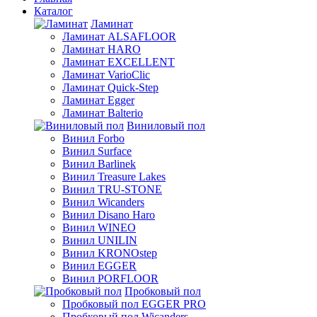
Каталог
Ламинат
Ламинат ALSAFLOOR
Ламинат HARO
Ламинат EXCELLENT
Ламинат VarioClic
Ламинат Quick-Step
Ламинат Egger
Ламинат Balterio
Виниловый пол
Винил Forbo
Винил Surface
Винил Barlinek
Винил Treasure Lakes
Винил TRU-STONE
Винил Wicanders
Винил Disano Haro
Винил WINEO
Винил UNILIN
Винил KRONOstep
Винил EGGER
Винил PORFLOOR
Пробковый пол
Пробковый пол EGGER PRO
Пробковый пол Wicanders