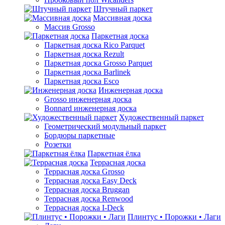
Штучный паркет
Массивная доска
Массив Grosso
Паркетная доска
Паркетная доска Rico Parquet
Паркетная доска Rezult
Паркетная доска Grosso Parquet
Паркетная доска Barlinek
Паркетная доска Esco
Инженерная доска
Grosso инженерная доска
Bonnard инженерная доска
Художественный паркет
Геометрический модульный паркет
Бордюры паркетные
Розетки
Паркетная ёлка
Террасная доска
Террасная доска Grosso
Террасная доска Easy Deck
Террасная доска Bruggan
Террасная доска Renwood
Террасная доска I-Deck
Плинтус • Порожки • Лаги