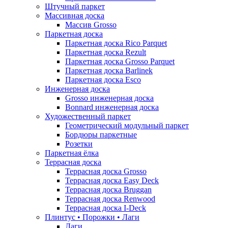
Штучный паркет
Массивная доска
Массив Grosso
Паркетная доска
Паркетная доска Rico Parquet
Паркетная доска Rezult
Паркетная доска Grosso Parquet
Паркетная доска Barlinek
Паркетная доска Esco
Инженерная доска
Grosso инженерная доска
Bonnard инженерная доска
Художественный паркет
Геометрический модульный паркет
Бордюры паркетные
Розетки
Паркетная ёлка
Террасная доска
Террасная доска Grosso
Террасная доска Easy Deck
Террасная доска Bruggan
Террасная доска Renwood
Террасная доска I-Deck
Плинтус • Порожки • Лаги
Лаги