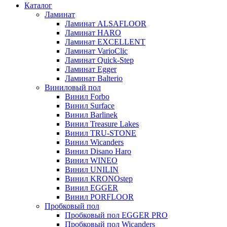
Каталог
Ламинат
Ламинат ALSAFLOOR
Ламинат HARO
Ламинат EXCELLENT
Ламинат VarioClic
Ламинат Quick-Step
Ламинат Egger
Ламинат Balterio
Виниловый пол
Винил Forbo
Винил Surface
Винил Barlinek
Винил Treasure Lakes
Винил TRU-STONE
Винил Wicanders
Винил Disano Haro
Винил WINEO
Винил UNILIN
Винил KRONOstep
Винил EGGER
Винил PORFLOOR
Пробковый пол
Пробковый пол EGGER PRO
Пробковый пол Wicanders