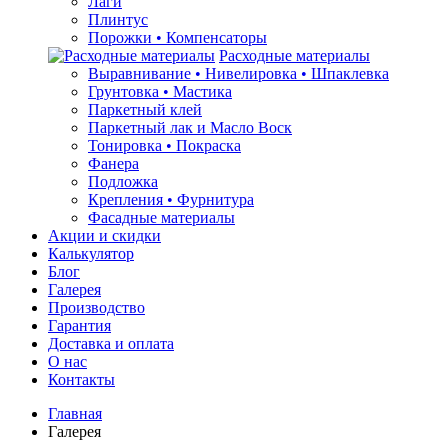
Лаги
Плинтус
Порожки • Компенсаторы
Расходные материалы
Выравнивание • Нивелировка • Шпаклевка
Грунтовкa • Мастика
Паркетный клей
Паркетный лак и Масло Воск
Тонировка • Покраска
Фанера
Подложка
Крепления • Фурнитура
Фасадные материалы
Акции и скидки
Калькулятор
Блог
Галерея
Производство
Гарантия
Доставка и оплата
О нас
Контакты
Главная
Галерея