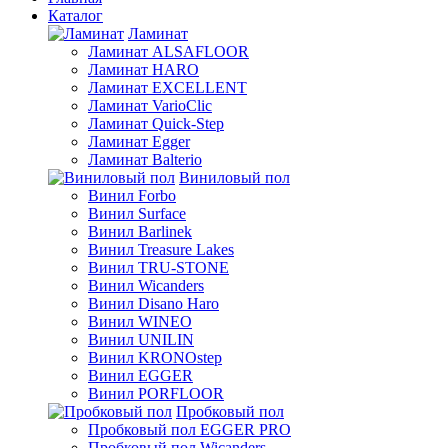
Каталог
Ламинат
Ламинат ALSAFLOOR
Ламинат HARO
Ламинат EXCELLENT
Ламинат VarioClic
Ламинат Quick-Step
Ламинат Egger
Ламинат Balterio
Виниловый пол
Винил Forbo
Винил Surface
Винил Barlinek
Винил Treasure Lakes
Винил TRU-STONE
Винил Wicanders
Винил Disano Haro
Винил WINEO
Винил UNILIN
Винил KRONOstep
Винил EGGER
Винил PORFLOOR
Пробковый пол
Пробковый пол EGGER PRO
Пробковый пол Wicanders