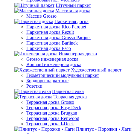
Штучный паркет
Массивная доска
Массив Grosso
Паркетная доска
Паркетная доска Rico Parquet
Паркетная доска Rezult
Паркетная доска Grosso Parquet
Паркетная доска Barlinek
Паркетная доска Esco
Инженерная доска
Grosso инженерная доска
Bonnard инженерная доска
Художественный паркет
Геометрический модульный паркет
Бордюры паркетные
Розетки
Паркетная ёлка
Террасная доска
Террасная доска Grosso
Террасная доска Easy Deck
Террасная доска Bruggan
Террасная доска Renwood
Террасная доска I-Deck
Плинтус • Порожки • Лаги