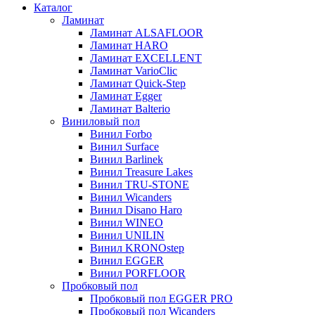
Каталог
Ламинат
Ламинат ALSAFLOOR
Ламинат HARO
Ламинат EXCELLENT
Ламинат VarioClic
Ламинат Quick-Step
Ламинат Egger
Ламинат Balterio
Виниловый пол
Винил Forbo
Винил Surface
Винил Barlinek
Винил Treasure Lakes
Винил TRU-STONE
Винил Wicanders
Винил Disano Haro
Винил WINEO
Винил UNILIN
Винил KRONOstep
Винил EGGER
Винил PORFLOOR
Пробковый пол
Пробковый пол EGGER PRO
Пробковый пол Wicanders