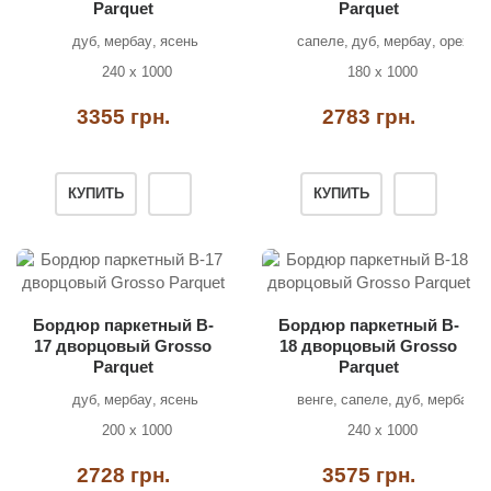
Parquet
Parquet
дуб
мербау
ясень
сапеле
дуб
мербау
орех
я
240 х 1000
180 х 1000
3355 грн.
2783 грн.
КУПИТЬ
КУПИТЬ
Бордюр паркетный B-
Бордюр паркетный B-
17 дворцовый Grosso
18 дворцовый Grosso
Parquet
Parquet
дуб
мербау
ясень
венге
сапеле
дуб
мербау
о
200 х 1000
240 х 1000
2728 грн.
3575 грн.