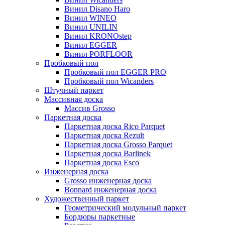
Винил Disano Haro
Винил WINEO
Винил UNILIN
Винил KRONOstep
Винил EGGER
Винил PORFLOOR
Пробковый пол
Пробковый пол EGGER PRO
Пробковый пол Wicanders
Штучный паркет
Массивная доска
Массив Grosso
Паркетная доска
Паркетная доска Rico Parquet
Паркетная доска Rezult
Паркетная доска Grosso Parquet
Паркетная доска Barlinek
Паркетная доска Esco
Инженерная доска
Grosso инженерная доска
Bonnard инженерная доска
Художественный паркет
Геометрический модульный паркет
Бордюры паркетные