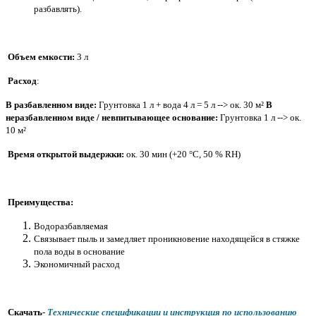
разбавлять).
О
бъем емкости:
3 л
Расход
:
В разбавленном виде:
Грунтовка 1 л + вода 4 л = 5 л --> ок. 30 м²
В
неразбавленном виде / невпитывающее основание:
Грунтовка 1 л --> ок.
10 м²
Время открытой выдержки:
ок. 30 мин (+20 °C, 50 % RH)
Преимущества:
Водоразбавляемая
Связывает пыль и замедляет проникновение находящейся в стяжке
пола воды в основание
Экономичный расход
Скачать
-
Технические спецификации и
инструкция по использованию