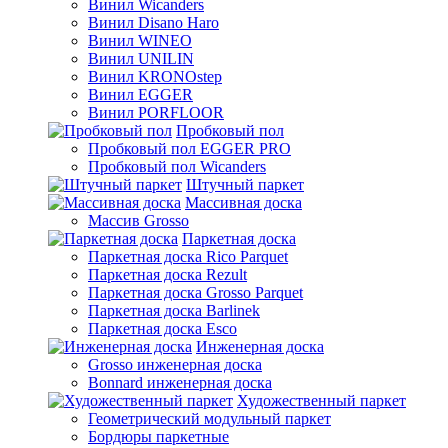
Винил Wicanders
Винил Disano Haro
Винил WINEO
Винил UNILIN
Винил KRONOstep
Винил EGGER
Винил PORFLOOR
Пробковый пол
Пробковый пол EGGER PRO
Пробковый пол Wicanders
Штучный паркет
Массивная доска
Массив Grosso
Паркетная доска
Паркетная доска Rico Parquet
Паркетная доска Rezult
Паркетная доска Grosso Parquet
Паркетная доска Barlinek
Паркетная доска Esco
Инженерная доска
Grosso инженерная доска
Bonnard инженерная доска
Художественный паркет
Геометрический модульный паркет
Бордюры паркетные