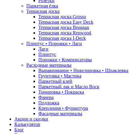
Розетки
Паркетная ёлка
Террасная доска
Террасная доска Grosso
Террасная доска Easy Deck
Террасная доска Bruggan
Террасная доска Renwood
Террасная доска I-Deck
Плинтус • Порожки • Лаги
Лаги
Плинтус
Порожки • Компенсаторы
Расходные материалы
Выравнивание • Нивелировка • Шпаклевка
Грунтовкa • Мастика
Паркетный клей
Паркетный лак и Масло Воск
Тонировка • Покраска
Фанера
Подложка
Крепления • Фурнитура
Фасадные материалы
Акции и скидки
Калькулятор
Блог