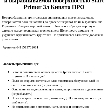
и выравниваемой поверхностью Start
Primer 3л Киилто ПРО
Водоразбавляемая грунтовка для впитывающих и не впитывающих
поверхностей пола, наносимая до проведения работ по их выравниванию.
Грунтовка обладает хорошей влагостойкостью и образует хорошую
адгезию между ровнителем и основанием. Щелочность цемента не
ухудшает эффективности грунтовки. Не применяется в качестве добавки к
ровнителям.
Артикул:
6411513702031
Область применения:
для
Бетон и ровнитель на основе цемента (разбавление: 1 часть
грунтовки/4 части воды)
Полы со старыми остатками клея, такими как, битум или клей из
синтетической смолы (не разбавлять)
Основания не выдерживающие влаги, напр. гипсовые и деревянные
(не разбавлять)
Полы из строительных плит, таких как ДСП, гипсокартон и т.п. (не
разбавлять).
Не впитывающие основания, напр. краска и клинкеры (не