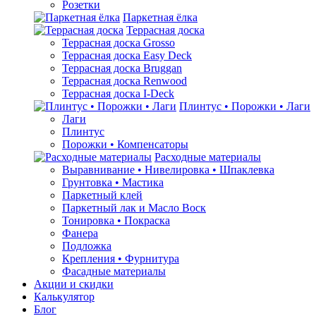
Розетки
Паркетная ёлка
Террасная доска
Террасная доска Grosso
Террасная доска Easy Deck
Террасная доска Bruggan
Террасная доска Renwood
Террасная доска I-Deck
Плинтус • Порожки • Лаги
Лаги
Плинтус
Порожки • Компенсаторы
Расходные материалы
Выравнивание • Нивелировка • Шпаклевка
Грунтовкa • Мастика
Паркетный клей
Паркетный лак и Масло Воск
Тонировка • Покраска
Фанера
Подложка
Крепления • Фурнитура
Фасадные материалы
Акции и скидки
Калькулятор
Блог