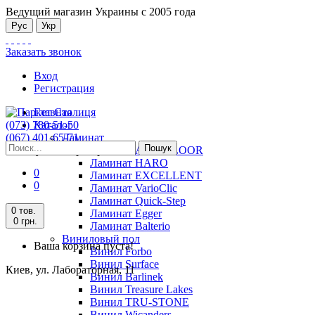
Ведущий магазин Украины с 2005 года
Рус
Укр
Заказать звонок
Вход
Регистрация
Главная
(073) 780-51-50
Каталог
(067) 401-65-71
Ламинат
Пошук
Киев, ул. Лабораторная, 11
Ламинат ALSAFLOOR
Ламинат HARO
0
Ламинат EXCELLENT
0
Ламинат VarioClic
Ламинат Quick-Step
0 тов.
Ламинат Egger
0 грн.
Ламинат Balterio
Виниловый пол
Ваша корзина пуста!
Винил Forbo
Винил Surface
Киев, ул. Лабораторная, 11
Винил Barlinek
Винил Treasure Lakes
Винил TRU-STONE
Винил Wicanders