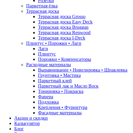
Розетки
Паркетная ёлка
Террасная доска
Террасная доска Grosso
Террасная доска Easy Deck
Террасная доска Bruggan
Террасная доска Renwood
Террасная доска I-Deck
Плинтус • Порожки • Лаги
Лаги
Плинтус
Порожки • Компенсаторы
Расходные материалы
Выравнивание • Нивелировка • Шпаклевка
Грунтовкa • Мастика
Паркетный клей
Паркетный лак и Масло Воск
Тонировка • Покраска
Фанера
Подложка
Крепления • Фурнитура
Фасадные материалы
Акции и скидки
Калькулятор
Блог