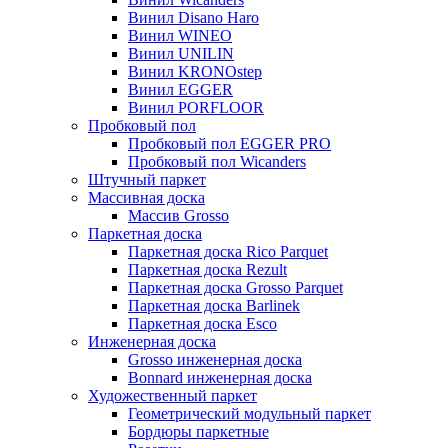
Винил Disano Haro
Винил WINEO
Винил UNILIN
Винил KRONOstep
Винил EGGER
Винил PORFLOOR
Пробковый пол
Пробковый пол EGGER PRO
Пробковый пол Wicanders
Штучный паркет
Массивная доска
Массив Grosso
Паркетная доска
Паркетная доска Rico Parquet
Паркетная доска Rezult
Паркетная доска Grosso Parquet
Паркетная доска Barlinek
Паркетная доска Esco
Инженерная доска
Grosso инженерная доска
Bonnard инженерная доска
Художественный паркет
Геометрический модульный паркет
Бордюры паркетные