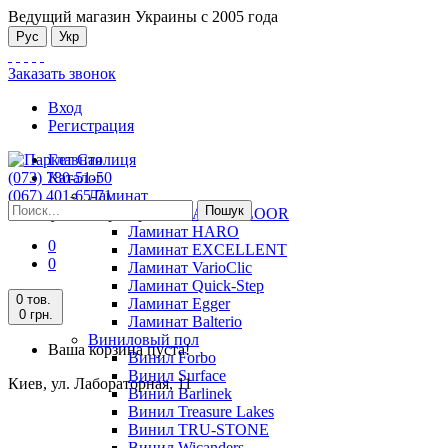
Ведущий магазин Украины с 2005 года
Рус
Укр
Заказать звонок
Вход
Регистрация
Главная
(073) 780-51-50
Каталог
(067) 401-65-71
Ламинат
Пошук
Киев, ул. Лабораторная, 11
Ламинат ALSAFLOOR
Ламинат HARO
0
Ламинат EXCELLENT
0
Ламинат VarioClic
Ламинат Quick-Step
0 тов.
Ламинат Egger
0 грн.
Ламинат Balterio
Виниловый пол
Ваша корзина пуста!
Винил Forbo
Винил Surface
Киев, ул. Лабораторная, 11
Винил Barlinek
Винил Treasure Lakes
Винил TRU-STONE
Винил Wicanders