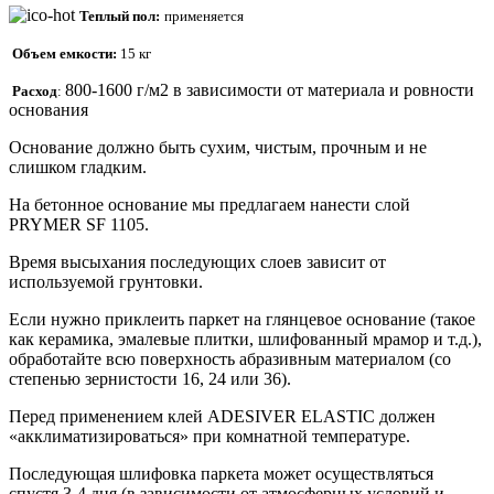
Теплый пол:
применяется
О
бъем емкости:
15 кг
800-1600 г/м2 в зависимости от материала и ровности
Расход
:
основания
Основание должно быть сухим, чистым, прочным и не
слишком гладким.
На бетонное основание мы предлагаем нанести слой
PRYMER SF 1105.
Время высыхания последующих слоев зависит от
используемой грунтовки.
Если нужно приклеить паркет на глянцевое основание (такое
как керамика, эмалевые плитки, шлифованный мрамор и т.д.),
обработайте всю поверхность абразивным материалом (со
степенью зернистости 16, 24 или 36).
Перед применением клей ADESIVER ELASTIC должен
«акклиматизироваться» при комнатной температуре.
Последующая шлифовка паркета может осуществляться
спустя 3-4 дня (в зависимости от атмосферных условий и