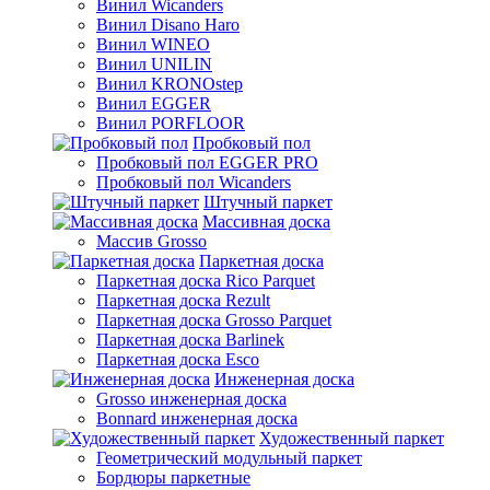
Винил Wicanders
Винил Disano Haro
Винил WINEO
Винил UNILIN
Винил KRONOstep
Винил EGGER
Винил PORFLOOR
Пробковый пол
Пробковый пол EGGER PRO
Пробковый пол Wicanders
Штучный паркет
Массивная доска
Массив Grosso
Паркетная доска
Паркетная доска Rico Parquet
Паркетная доска Rezult
Паркетная доска Grosso Parquet
Паркетная доска Barlinek
Паркетная доска Esco
Инженерная доска
Grosso инженерная доска
Bonnard инженерная доска
Художественный паркет
Геометрический модульный паркет
Бордюры паркетные