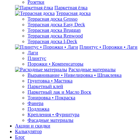
Розетки
Паркетная ёлка
Террасная доска
Террасная доска Grosso
Террасная доска Easy Deck
Террасная доска Bruggan
Террасная доска Renwood
Террасная доска I-Deck
Плинтус • Порожки • Лаги
Лаги
Плинтус
Порожки • Компенсаторы
Расходные материалы
Выравнивание • Нивелировка • Шпаклевка
Грунтовкa • Мастика
Паркетный клей
Паркетный лак и Масло Воск
Тонировка • Покраска
Фанера
Подложка
Крепления • Фурнитура
Фасадные материалы
Акции и скидки
Калькулятор
Блог