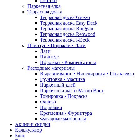
Розетки
Паркетная ёлка
Террасная доска
Террасная доска Grosso
Террасная доска Easy Deck
Террасная доска Bruggan
Террасная доска Renwood
Террасная доска I-Deck
Плинтус • Порожки • Лаги
Лаги
Плинтус
Порожки • Компенсаторы
Расходные материалы
Выравнивание • Нивелировка • Шпаклевка
Грунтовкa • Мастика
Паркетный клей
Паркетный лак и Масло Воск
Тонировка • Покраска
Фанера
Подложка
Крепления • Фурнитура
Фасадные материалы
Акции и скидки
Калькулятор
Блог