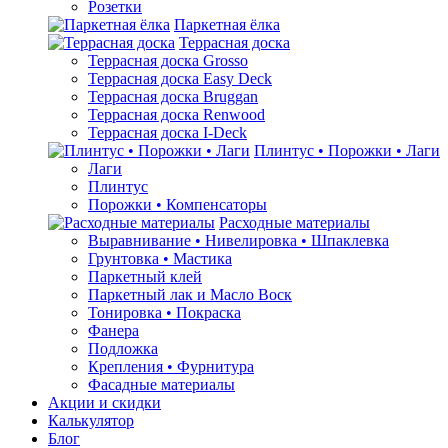
Розетки
Паркетная ёлка
Террасная доска
Террасная доска Grosso
Террасная доска Easy Deck
Террасная доска Bruggan
Террасная доска Renwood
Террасная доска I-Deck
Плинтус • Порожки • Лаги
Лаги
Плинтус
Порожки • Компенсаторы
Расходные материалы
Выравнивание • Нивелировка • Шпаклевка
Грунтовкa • Мастика
Паркетный клей
Паркетный лак и Масло Воск
Тонировка • Покраска
Фанера
Подложка
Крепления • Фурнитура
Фасадные материалы
Акции и скидки
Калькулятор
Блог