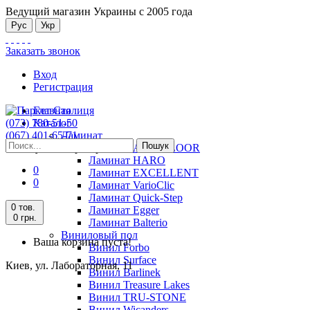
Ведущий магазин Украины с 2005 года
Рус
Укр
Заказать звонок
Вход
Регистрация
Главная
(073) 780-51-50
Каталог
(067) 401-65-71
Ламинат
Пошук
Киев, ул. Лабораторная, 11
Ламинат ALSAFLOOR
Ламинат HARO
0
Ламинат EXCELLENT
0
Ламинат VarioClic
Ламинат Quick-Step
0 тов.
Ламинат Egger
0 грн.
Ламинат Balterio
Виниловый пол
Ваша корзина пуста!
Винил Forbo
Винил Surface
Киев, ул. Лабораторная, 11
Винил Barlinek
Винил Treasure Lakes
Винил TRU-STONE
Винил Wicanders