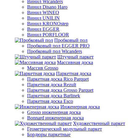
Винил Wicanders
Винил Disano Haro
Винил WINEO
Винил UNILIN
Винил KRONOstep
Винил EGGER
Винил PORFLOOR
Пробковый пол
Пробковый пол EGGER PRO
Пробковый пол Wicanders
Штучный паркет
Массивная доска
Массив Grosso
Паркетная доска
Паркетная доска Rico Parquet
Паркетная доска Rezult
Паркетная доска Grosso Parquet
Паркетная доска Barlinek
Паркетная доска Esco
Инженерная доска
Grosso инженерная доска
Bonnard инженерная доска
Художественный паркет
Геометрический модульный паркет
Бордюры паркетные