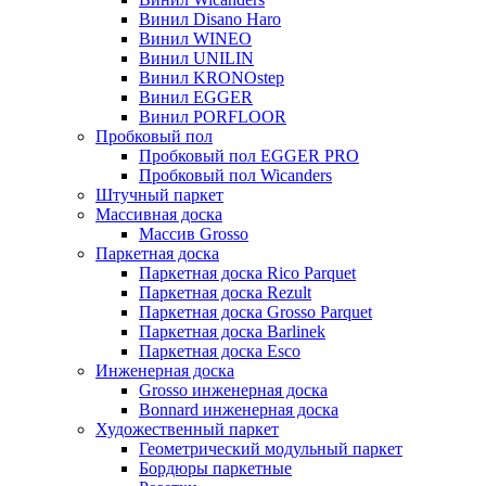
Винил Disano Haro
Винил WINEO
Винил UNILIN
Винил KRONOstep
Винил EGGER
Винил PORFLOOR
Пробковый пол
Пробковый пол EGGER PRO
Пробковый пол Wicanders
Штучный паркет
Массивная доска
Массив Grosso
Паркетная доска
Паркетная доска Rico Parquet
Паркетная доска Rezult
Паркетная доска Grosso Parquet
Паркетная доска Barlinek
Паркетная доска Esco
Инженерная доска
Grosso инженерная доска
Bonnard инженерная доска
Художественный паркет
Геометрический модульный паркет
Бордюры паркетные