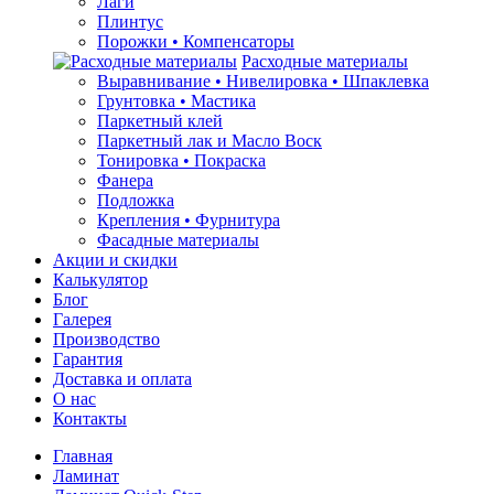
Лаги
Плинтус
Порожки • Компенсаторы
Расходные материалы
Выравнивание • Нивелировка • Шпаклевка
Грунтовкa • Мастика
Паркетный клей
Паркетный лак и Масло Воск
Тонировка • Покраска
Фанера
Подложка
Крепления • Фурнитура
Фасадные материалы
Акции и скидки
Калькулятор
Блог
Галерея
Производство
Гарантия
Доставка и оплата
О нас
Контакты
Главная
Ламинат