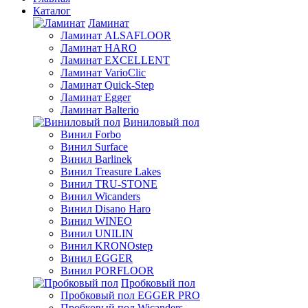
Каталог
Ламинат
Ламинат ALSAFLOOR
Ламинат HARO
Ламинат EXCELLENT
Ламинат VarioClic
Ламинат Quick-Step
Ламинат Egger
Ламинат Balterio
Виниловый пол
Винил Forbo
Винил Surface
Винил Barlinek
Винил Treasure Lakes
Винил TRU-STONE
Винил Wicanders
Винил Disano Haro
Винил WINEO
Винил UNILIN
Винил KRONOstep
Винил EGGER
Винил PORFLOOR
Пробковый пол
Пробковый пол EGGER PRO
Пробковый пол Wicanders