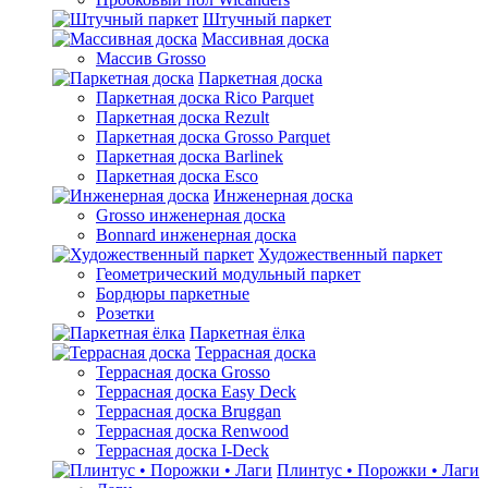
Штучный паркет
Массивная доска
Массив Grosso
Паркетная доска
Паркетная доска Rico Parquet
Паркетная доска Rezult
Паркетная доска Grosso Parquet
Паркетная доска Barlinek
Паркетная доска Esco
Инженерная доска
Grosso инженерная доска
Bonnard инженерная доска
Художественный паркет
Геометрический модульный паркет
Бордюры паркетные
Розетки
Паркетная ёлка
Террасная доска
Террасная доска Grosso
Террасная доска Easy Deck
Террасная доска Bruggan
Террасная доска Renwood
Террасная доска I-Deck
Плинтус • Порожки • Лаги