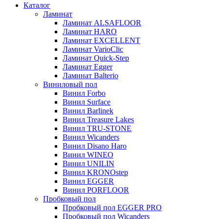
Каталог
Ламинат
Ламинат ALSAFLOOR
Ламинат HARO
Ламинат EXCELLENT
Ламинат VarioClic
Ламинат Quick-Step
Ламинат Egger
Ламинат Balterio
Виниловый пол
Винил Forbo
Винил Surface
Винил Barlinek
Винил Treasure Lakes
Винил TRU-STONE
Винил Wicanders
Винил Disano Haro
Винил WINEO
Винил UNILIN
Винил KRONOstep
Винил EGGER
Винил PORFLOOR
Пробковый пол
Пробковый пол EGGER PRO
Пробковый пол Wicanders