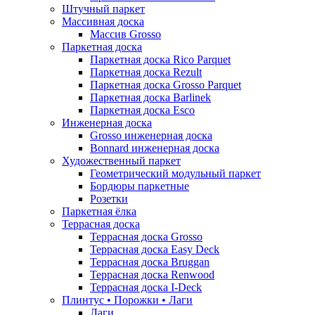
Штучный паркет
Массивная доска
Массив Grosso
Паркетная доска
Паркетная доска Rico Parquet
Паркетная доска Rezult
Паркетная доска Grosso Parquet
Паркетная доска Barlinek
Паркетная доска Esco
Инженерная доска
Grosso инженерная доска
Bonnard инженерная доска
Художественный паркет
Геометрический модульный паркет
Бордюры паркетные
Розетки
Паркетная ёлка
Террасная доска
Террасная доска Grosso
Террасная доска Easy Deck
Террасная доска Bruggan
Террасная доска Renwood
Террасная доска I-Deck
Плинтус • Порожки • Лаги
Лаги