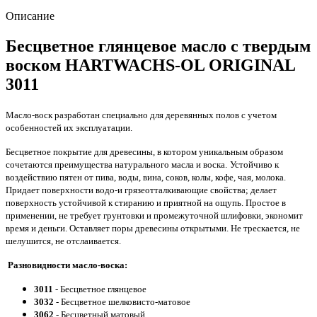
Описание
Бесцветное глянцевое масло с твердым
воском HARTWACHS-OL ORIGINAL
3011
Масло-воск разработан специально для деревянных полов с учетом
особенностей их эксплуатации.
Бесцветное покрытие для древесины, в котором уникальным образом
сочетаются преимущества натурального масла и воска.
Устойчиво к
воздействию пятен от
пива,
воды, вина,
соков,
колы, кофе, чая, молока.
Придает поверхности водо-и грязеотталкивающие свойства; делает
поверхность устойчивой к стиранию и приятной на ощупь. Простое в
применении, не требует грунтовки и промежуточной шлифовки, экономит
время и деньги. Оставляет поры древесины открытыми. Не трескается, не
шелушится, не отслаивается.
Разновидности масло-воска:
3011
- Бесцветное глянцевое
3032
- Бесцветное шелковисто-матовое
3062
- Бесцветный матовый