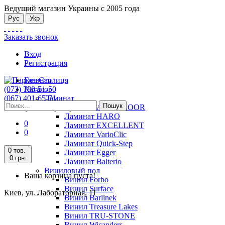
Ведущий магазин Украины с 2005 года
Рус
Укр
Заказать звонок
Вход
Регистрация
Главная
(073) 780-51-50
Каталог
(067) 401-65-71
Ламинат
Пошук
Киев, ул. Лабораторная, 11
Ламинат ALSAFLOOR
Ламинат HARO
0
Ламинат EXCELLENT
0
Ламинат VarioClic
Ламинат Quick-Step
0 тов.
Ламинат Egger
0 грн.
Ламинат Balterio
Виниловый пол
Ваша корзина пуста!
Винил Forbo
Винил Surface
Киев, ул. Лабораторная, 11
Винил Barlinek
Винил Treasure Lakes
Винил TRU-STONE
Винил Wicanders