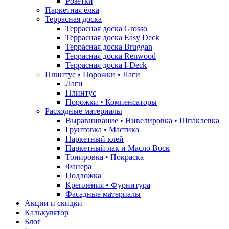
Розетки
Паркетная ёлка
Террасная доска
Террасная доска Grosso
Террасная доска Easy Deck
Террасная доска Bruggan
Террасная доска Renwood
Террасная доска I-Deck
Плинтус • Порожки • Лаги
Лаги
Плинтус
Порожки • Компенсаторы
Расходные материалы
Выравнивание • Нивелировка • Шпаклевка
Грунтовкa • Мастика
Паркетный клей
Паркетный лак и Масло Воск
Тонировка • Покраска
Фанера
Подложка
Крепления • Фурнитура
Фасадные материалы
Акции и скидки
Калькулятор
Блог