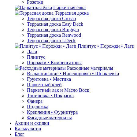
Розетки
Паркетная ёлка
Террасная доска
Террасная доска Grosso
Террасная доска Easy Deck
Террасная доска Bruggan
Террасная доска Renwood
Террасная доска I-Deck
Плинтус • Порожки • Лаги
Лаги
Плинтус
Порожки • Компенсаторы
Расходные материалы
Выравнивание • Нивелировка • Шпаклевка
Грунтовкa • Мастика
Паркетный клей
Паркетный лак и Масло Воск
Тонировка • Покраска
Фанера
Подложка
Крепления • Фурнитура
Фасадные материалы
Акции и скидки
Калькулятор
Блог