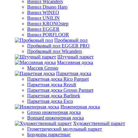
Винил Wicanders
Винил Disano Haro
Винил WINEO
Винил UNILIN
Винил KRONOstep
Винил EGGER
Винил PORFLOOR
Пробковый пол
Пробковый пол EGGER PRO
Пробковый пол Wicanders
Штучный паркет
Массивная доска
Массив Grosso
Паркетная доска
Паркетная доска Rico Parquet
Паркетная доска Rezult
Паркетная доска Grosso Parquet
Паркетная доска Barlinek
Паркетная доска Esco
Инженерная доска
Grosso инженерная доска
Bonnard инженерная доска
Художественный паркет
Геометрический модульный паркет
Бордюры паркетные