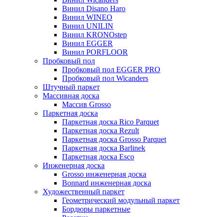
Винил Disano Haro
Винил WINEO
Винил UNILIN
Винил KRONOstep
Винил EGGER
Винил PORFLOOR
Пробковый пол
Пробковый пол EGGER PRO
Пробковый пол Wicanders
Штучный паркет
Массивная доска
Массив Grosso
Паркетная доска
Паркетная доска Rico Parquet
Паркетная доска Rezult
Паркетная доска Grosso Parquet
Паркетная доска Barlinek
Паркетная доска Esco
Инженерная доска
Grosso инженерная доска
Bonnard инженерная доска
Художественный паркет
Геометрический модульный паркет
Бордюры паркетные