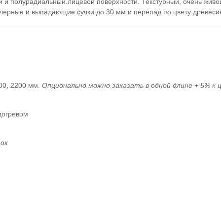
 и полурадиальный.лицевой поверхности. Текстурный, очень живо
 черные и выпадающие сучки до 30 мм и перепад по цвету древеси
00, 2200 мм.
Опционально можно заказать в одной длине + 5% к ц
догревом
мок