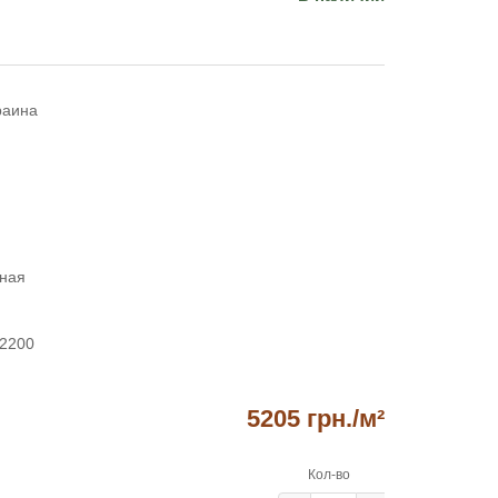
раина
сная
,2200
5205 грн.
/м²
Кол-во