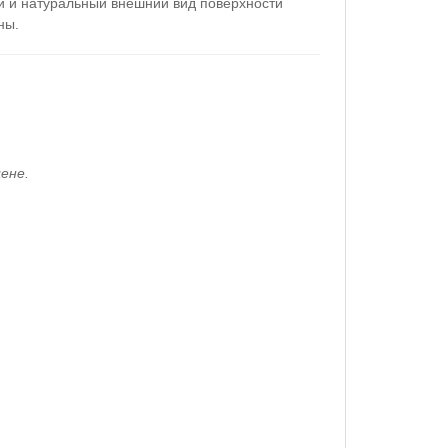
й и натуральный внешний вид поверхности
ны.
ене.