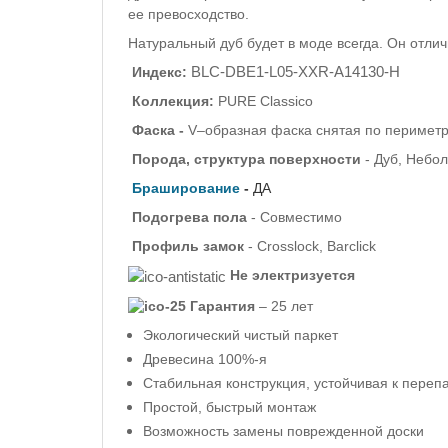
ее превосходство.
Натуральный дуб будет в моде всегда. Он отли
BLC-DBE1-L05-XXR-A14130-H
Индекс:
Коллекция:
PURE Classico
Фаска -
V–образная фаска снятая по периметру
Порода, структура поверхности
- Дуб, Небо
Браширование
-
ДА
Подогрева пола
- Совместимо
Профиль
замок
- Crosslock, Barclick
Не электризуется
Гарантия
– 25 лет
Экологический чистый паркет
Древесина 100%-я
Стабильная конструкция, устойчивая к пере
Простой, быстрый монтаж
Возможность замены поврежденной доски