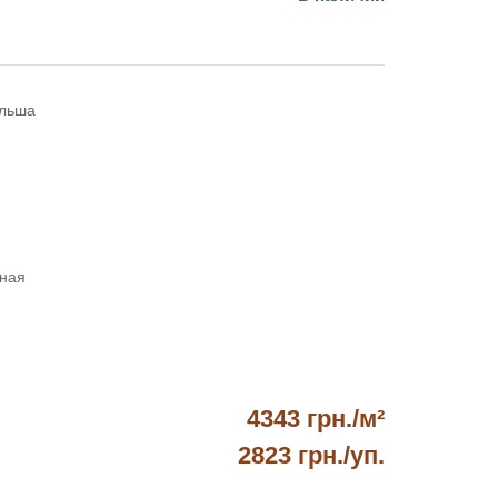
льша
сная
4343 грн./м²
2823 грн.
/уп.