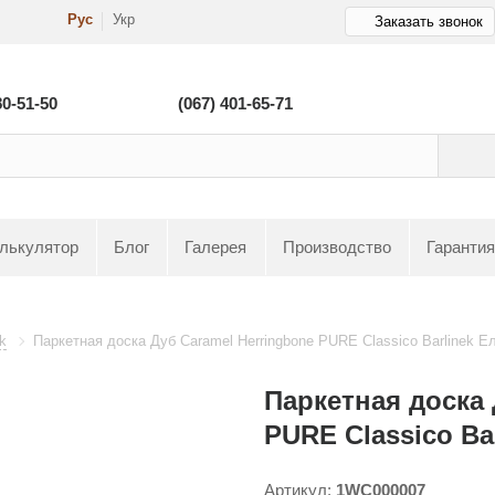
Рус
Укр
Заказать звонок
80-51-50
(067) 401-65-71
лькулятор
Блог
Галерея
Производство
Гарантия
k
Паркетная доска Дуб Caramel Herringbone PURE Classico Barlinek Е
Паркетная доска 
PURE Classico Ba
Артикул:
1WC000007