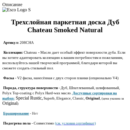
Описание
Трехслойная паркетная доска Дуб
Chateau Smoked Natural
Артикул:
208CHA
-
Коллекция:
Chateau
Масло дает особый эффект поверхности дуба. Если
вы хотите адаптировать коллекцию к вашим потребностям и пожеланиям,
воспользуйтесь нашей творческой программой, благодаря которой вы
сможете создать стильный пол.
Фаска -
V2 фаска, нанесённая с двух сторон планки (опционально V4)
Порода, структура поверхности
- Дуб,
Шпатлеванный, шлифованный
,
Polyx Top-coating
с Polyx Hard-wax масло.
Доступные сортировки на
Special Rustic
выбор:
,
Superb, Elegance,
Classic,
Original
,
(цена указана за
Original
)
Браширование
-
Нет
Подогрева пола
- Совместимо
(см. условия сертификат)