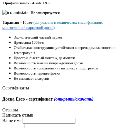
Профиль
замок
-
4-side T&G
Не электризуется
Гарантия
– 10 лет
(см. условия в технических спецификациях
многослойной паркетной доски)
Экологический чистый паркет
Древесина 100%-я
Стабильная конструкция, устойчивая к перепадам влажности и
температуры
Простой, быстрый монтаж, демонтаж
Возможность замены поврежденной доски
Возможность использования на полах с подогревом
Возможность перешлифовки
Не вызывает аллергии
Сертификаты
Доска Esco - cертификат
(открыть/скачать)
Отзывы
Написать отзыв
Ваше имя