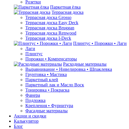
Розетки
Паркетная ёлка
Террасная доска
Террасная доска Grosso
Террасная доска Easy Deck
Террасная доска Bruggan
Террасная доска Renwood
Террасная доска I-Deck
Плинтус • Порожки • Лаги
Лаги
Плинтус
Порожки • Компенсаторы
Расходные материалы
Выравнивание • Нивелировка • Шпаклевка
Грунтовкa • Мастика
Паркетный клей
Паркетный лак и Масло Воск
Тонировка • Покраска
Фанера
Подложка
Крепления • Фурнитура
Фасадные материалы
Акции и скидки
Калькулятор
Блог