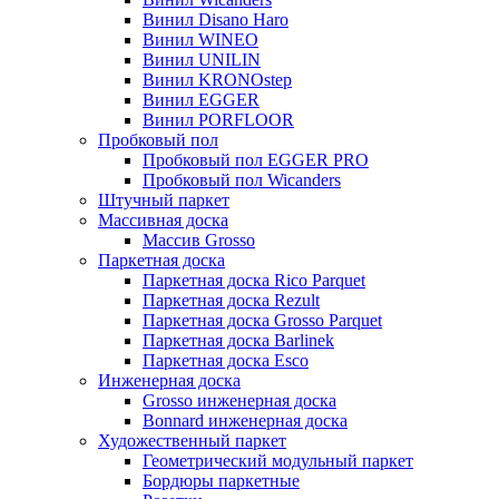
Винил Disano Haro
Винил WINEO
Винил UNILIN
Винил KRONOstep
Винил EGGER
Винил PORFLOOR
Пробковый пол
Пробковый пол EGGER PRO
Пробковый пол Wicanders
Штучный паркет
Массивная доска
Массив Grosso
Паркетная доска
Паркетная доска Rico Parquet
Паркетная доска Rezult
Паркетная доска Grosso Parquet
Паркетная доска Barlinek
Паркетная доска Esco
Инженерная доска
Grosso инженерная доска
Bonnard инженерная доска
Художественный паркет
Геометрический модульный паркет
Бордюры паркетные