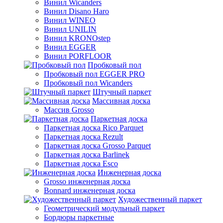
Винил Wicanders
Винил Disano Haro
Винил WINEO
Винил UNILIN
Винил KRONOstep
Винил EGGER
Винил PORFLOOR
Пробковый пол
Пробковый пол EGGER PRO
Пробковый пол Wicanders
Штучный паркет
Массивная доска
Массив Grosso
Паркетная доска
Паркетная доска Rico Parquet
Паркетная доска Rezult
Паркетная доска Grosso Parquet
Паркетная доска Barlinek
Паркетная доска Esco
Инженерная доска
Grosso инженерная доска
Bonnard инженерная доска
Художественный паркет
Геометрический модульный паркет
Бордюры паркетные