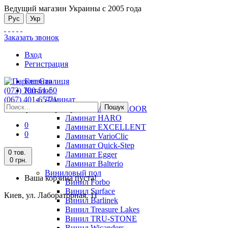
Ведущий магазин Украины с 2005 года
Рус
Укр
Заказать звонок
Вход
Регистрация
Главная
(073) 780-51-50
Каталог
(067) 401-65-71
Ламинат
Пошук
Киев, ул. Лабораторная, 11
Ламинат ALSAFLOOR
Ламинат HARO
0
Ламинат EXCELLENT
0
Ламинат VarioClic
Ламинат Quick-Step
0 тов.
Ламинат Egger
0 грн.
Ламинат Balterio
Виниловый пол
Ваша корзина пуста!
Винил Forbo
Винил Surface
Киев, ул. Лабораторная, 11
Винил Barlinek
Винил Treasure Lakes
Винил TRU-STONE
Винил Wicanders