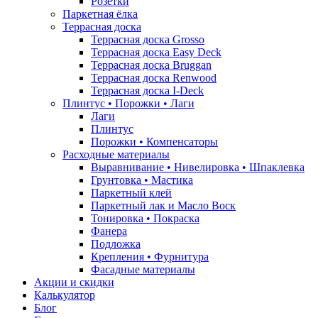
Розетки
Паркетная ёлка
Террасная доска
Террасная доска Grosso
Террасная доска Easy Deck
Террасная доска Bruggan
Террасная доска Renwood
Террасная доска I-Deck
Плинтус • Порожки • Лаги
Лаги
Плинтус
Порожки • Компенсаторы
Расходные материалы
Выравнивание • Нивелировка • Шпаклевка
Грунтовкa • Мастика
Паркетный клей
Паркетный лак и Масло Воск
Тонировка • Покраска
Фанера
Подложка
Крепления • Фурнитура
Фасадные материалы
Акции и скидки
Калькулятор
Блог