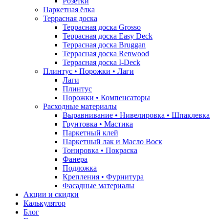
Розетки
Паркетная ёлка
Террасная доска
Террасная доска Grosso
Террасная доска Easy Deck
Террасная доска Bruggan
Террасная доска Renwood
Террасная доска I-Deck
Плинтус • Порожки • Лаги
Лаги
Плинтус
Порожки • Компенсаторы
Расходные материалы
Выравнивание • Нивелировка • Шпаклевка
Грунтовкa • Мастика
Паркетный клей
Паркетный лак и Масло Воск
Тонировка • Покраска
Фанера
Подложка
Крепления • Фурнитура
Фасадные материалы
Акции и скидки
Калькулятор
Блог