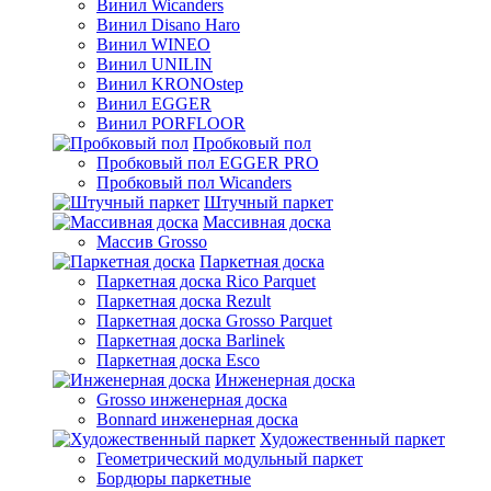
Винил Wicanders
Винил Disano Haro
Винил WINEO
Винил UNILIN
Винил KRONOstep
Винил EGGER
Винил PORFLOOR
Пробковый пол
Пробковый пол EGGER PRO
Пробковый пол Wicanders
Штучный паркет
Массивная доска
Массив Grosso
Паркетная доска
Паркетная доска Rico Parquet
Паркетная доска Rezult
Паркетная доска Grosso Parquet
Паркетная доска Barlinek
Паркетная доска Esco
Инженерная доска
Grosso инженерная доска
Bonnard инженерная доска
Художественный паркет
Геометрический модульный паркет
Бордюры паркетные