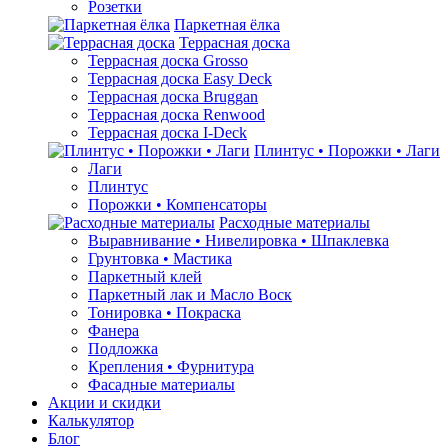
Розетки
Паркетная ёлка
Террасная доска
Террасная доска Grosso
Террасная доска Easy Deck
Террасная доска Bruggan
Террасная доска Renwood
Террасная доска I-Deck
Плинтус • Порожки • Лаги
Лаги
Плинтус
Порожки • Компенсаторы
Расходные материалы
Выравнивание • Нивелировка • Шпаклевка
Грунтовкa • Мастика
Паркетный клей
Паркетный лак и Масло Воск
Тонировка • Покраска
Фанера
Подложка
Крепления • Фурнитура
Фасадные материалы
Акции и скидки
Калькулятор
Блог