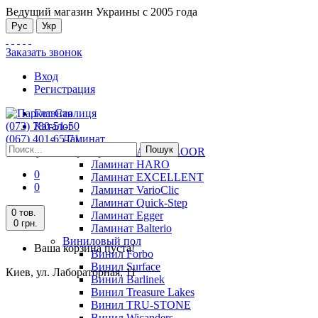
Ведущий магазин Украины с 2005 года
Рус
Укр
Заказать звонок
Вход
Регистрация
Главная
(073) 780-51-50
Каталог
(067) 401-65-71
Ламинат
Пошук
Киев, ул. Лабораторная, 11
Ламинат ALSAFLOOR
Ламинат HARO
0
Ламинат EXCELLENT
0
Ламинат VarioClic
Ламинат Quick-Step
0 тов.
Ламинат Egger
0 грн.
Ламинат Balterio
Виниловый пол
Ваша корзина пуста!
Винил Forbo
Винил Surface
Киев, ул. Лабораторная, 11
Винил Barlinek
Винил Treasure Lakes
Винил TRU-STONE
Винил Wicanders