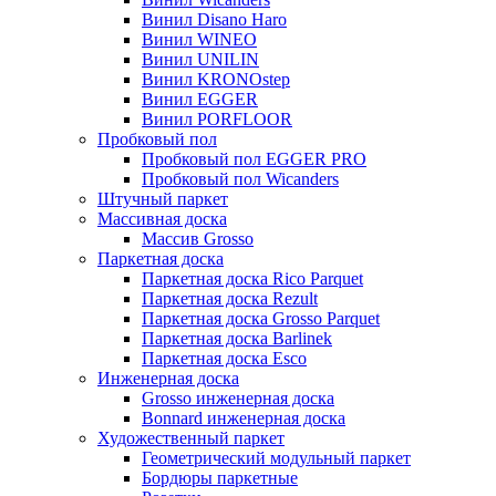
Винил Disano Haro
Винил WINEO
Винил UNILIN
Винил KRONOstep
Винил EGGER
Винил PORFLOOR
Пробковый пол
Пробковый пол EGGER PRO
Пробковый пол Wicanders
Штучный паркет
Массивная доска
Массив Grosso
Паркетная доска
Паркетная доска Rico Parquet
Паркетная доска Rezult
Паркетная доска Grosso Parquet
Паркетная доска Barlinek
Паркетная доска Esco
Инженерная доска
Grosso инженерная доска
Bonnard инженерная доска
Художественный паркет
Геометрический модульный паркет
Бордюры паркетные