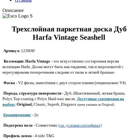
Описание
Трехслойная паркетная доска Дуб
Harfa Vintage Seashell
Артикул:
123HAV
Коллекция:
Harfa Vintage
- это искусственно состаренная версия
коллекции Harfa. Доски могут быть как гладкими, так и шероховатой с
нерегулярными поперечными следами от пилы и легкой брашью.
Фаска -
V2 фаска, нанесённая с двух сторон планки (опционально V4)
Порода, структура поверхности
- Дуб,
Шпатлеванный, легкая брашь,
Polyx Top-coating
с Polyx Hard-wax масло.
Доступные сортировки на
выбор:
Original,
Classic, Superb, Elegance
цена указана за Original
(
)
Браширование
-
Да
Подогрева пола
- Совместимо
(см. условия сертификат)
Профиль
замок
-
4-side T&G