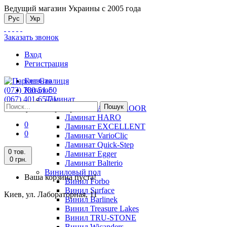
Ведущий магазин Украины с 2005 года
Рус
Укр
Заказать звонок
Вход
Регистрация
Главная
(073) 780-51-50
Каталог
(067) 401-65-71
Ламинат
Пошук
Киев, ул. Лабораторная, 11
Ламинат ALSAFLOOR
Ламинат HARO
0
Ламинат EXCELLENT
0
Ламинат VarioClic
Ламинат Quick-Step
0 тов.
Ламинат Egger
0 грн.
Ламинат Balterio
Виниловый пол
Ваша корзина пуста!
Винил Forbo
Винил Surface
Киев, ул. Лабораторная, 11
Винил Barlinek
Винил Treasure Lakes
Винил TRU-STONE
Винил Wicanders