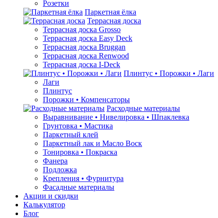
Розетки
Паркетная ёлка
Террасная доска
Террасная доска Grosso
Террасная доска Easy Deck
Террасная доска Bruggan
Террасная доска Renwood
Террасная доска I-Deck
Плинтус • Порожки • Лаги
Лаги
Плинтус
Порожки • Компенсаторы
Расходные материалы
Выравнивание • Нивелировка • Шпаклевка
Грунтовкa • Мастика
Паркетный клей
Паркетный лак и Масло Воск
Тонировка • Покраска
Фанера
Подложка
Крепления • Фурнитура
Фасадные материалы
Акции и скидки
Калькулятор
Блог