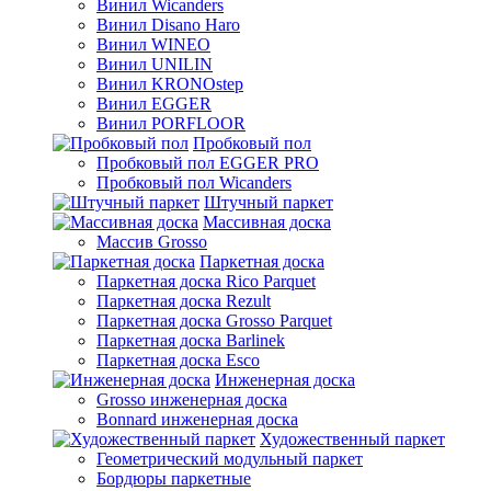
Винил Wicanders
Винил Disano Haro
Винил WINEO
Винил UNILIN
Винил KRONOstep
Винил EGGER
Винил PORFLOOR
Пробковый пол
Пробковый пол EGGER PRO
Пробковый пол Wicanders
Штучный паркет
Массивная доска
Массив Grosso
Паркетная доска
Паркетная доска Rico Parquet
Паркетная доска Rezult
Паркетная доска Grosso Parquet
Паркетная доска Barlinek
Паркетная доска Esco
Инженерная доска
Grosso инженерная доска
Bonnard инженерная доска
Художественный паркет
Геометрический модульный паркет
Бордюры паркетные