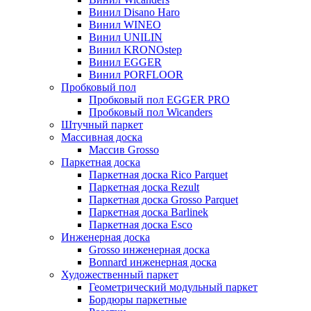
Винил Disano Haro
Винил WINEO
Винил UNILIN
Винил KRONOstep
Винил EGGER
Винил PORFLOOR
Пробковый пол
Пробковый пол EGGER PRO
Пробковый пол Wicanders
Штучный паркет
Массивная доска
Массив Grosso
Паркетная доска
Паркетная доска Rico Parquet
Паркетная доска Rezult
Паркетная доска Grosso Parquet
Паркетная доска Barlinek
Паркетная доска Esco
Инженерная доска
Grosso инженерная доска
Bonnard инженерная доска
Художественный паркет
Геометрический модульный паркет
Бордюры паркетные