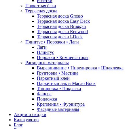
Розетки
Паркетная ёлка
Террасная доска
Террасная доска Grosso
Террасная доска Easy Deck
Террасная доска Bruggan
Террасная доска Renwood
Террасная доска I-Deck
Плинтус • Порожки • Лаги
Лаги
Плинтус
Порожки • Компенсаторы
Расходные материалы
Выравнивание • Нивелировка • Шпаклевка
Грунтовкa • Мастика
Паркетный клей
Паркетный лак и Масло Воск
Тонировка • Покраска
Фанера
Подложка
Крепления • Фурнитура
Фасадные материалы
Акции и скидки
Калькулятор
Блог