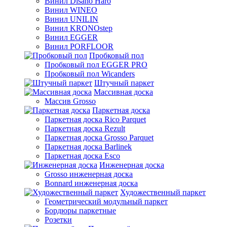
Винил Disano Haro
Винил WINEO
Винил UNILIN
Винил KRONOstep
Винил EGGER
Винил PORFLOOR
Пробковый пол
Пробковый пол EGGER PRO
Пробковый пол Wicanders
Штучный паркет
Массивная доска
Массив Grosso
Паркетная доска
Паркетная доска Rico Parquet
Паркетная доска Rezult
Паркетная доска Grosso Parquet
Паркетная доска Barlinek
Паркетная доска Esco
Инженерная доска
Grosso инженерная доска
Bonnard инженерная доска
Художественный паркет
Геометрический модульный паркет
Бордюры паркетные
Розетки