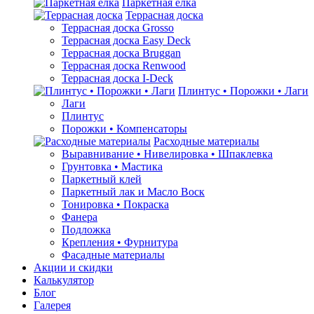
Паркетная ёлка
Террасная доска
Террасная доска Grosso
Террасная доска Easy Deck
Террасная доска Bruggan
Террасная доска Renwood
Террасная доска I-Deck
Плинтус • Порожки • Лаги
Лаги
Плинтус
Порожки • Компенсаторы
Расходные материалы
Выравнивание • Нивелировка • Шпаклевка
Грунтовкa • Мастика
Паркетный клей
Паркетный лак и Масло Воск
Тонировка • Покраска
Фанера
Подложка
Крепления • Фурнитура
Фасадные материалы
Акции и скидки
Калькулятор
Блог
Галерея