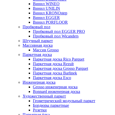
Винил WINEO
Винил UNILIN
Винил KRONOstep
Винил EGGER
Винил PORFLOOR
Пробковый пол
Пробковый пол EGGER PRO
Пробковый пол Wicanders
Штучный паркет
Массивная доска
Массив Grosso
Паркетная доска
Паркетная доска Rico Parquet
Паркетная доска Rezult
Паркетная доска Grosso Parquet
Паркетная доска Barlinek
Паркетная доска Esco
Инженерная доска
Grosso инженерная доска
Bonnard инженерная доска
Художественный паркет
Геометрический модульный паркет
Бордюры паркетные
Розетки
Паркетная ёлка