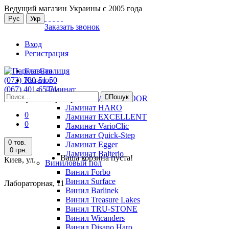
Ведущий магазин Украины с 2005 года
Рус
Укр
Заказать звонок
Вход
Регистрация
Главная
(073) 780-51-50
Каталог
(067) 401-65-71
Ламинат
Пошук
Киев, ул. Лабораторная, 11
Ламинат ALSAFLOOR
Ламинат HARO
0
Ламинат EXCELLENT
0
Ламинат VarioClic
Ламинат Quick-Step
0 тов.
Ламинат Egger
0 грн.
Ламинат Balterio
Ваша корзина пуста!
Киев, ул.
Виниловый пол
Винил Forbo
Винил Surface
Лабораторная, 11
Винил Barlinek
Винил Treasure Lakes
Винил TRU-STONE
Винил Wicanders
Винил Disano Haro