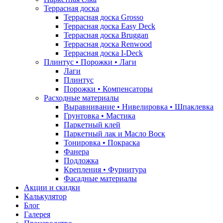
Террасная доска
Террасная доска Grosso
Террасная доска Easy Deck
Террасная доска Bruggan
Террасная доска Renwood
Террасная доска I-Deck
Плинтус • Порожки • Лаги
Лаги
Плинтус
Порожки • Компенсаторы
Расходные материалы
Выравнивание • Нивелировка • Шпаклевка
Грунтовкa • Мастика
Паркетный клей
Паркетный лак и Масло Воск
Тонировка • Покраска
Фанера
Подложка
Крепления • Фурнитура
Фасадные материалы
Акции и скидки
Калькулятор
Блог
Галерея