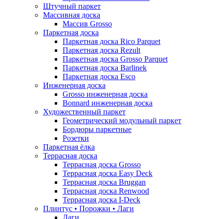
Штучный паркет
Массивная доска
Массив Grosso
Паркетная доска
Паркетная доска Rico Parquet
Паркетная доска Rezult
Паркетная доска Grosso Parquet
Паркетная доска Barlinek
Паркетная доска Esco
Инженерная доска
Grosso инженерная доска
Bonnard инженерная доска
Художественный паркет
Геометрический модульный паркет
Бордюры паркетные
Розетки
Паркетная ёлка
Террасная доска
Террасная доска Grosso
Террасная доска Easy Deck
Террасная доска Bruggan
Террасная доска Renwood
Террасная доска I-Deck
Плинтус • Порожки • Лаги
Лаги