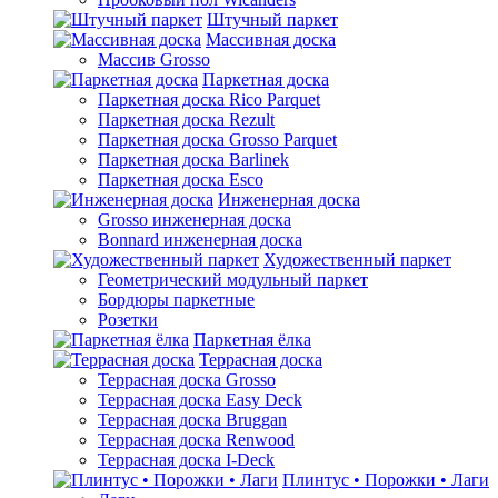
Штучный паркет
Массивная доска
Массив Grosso
Паркетная доска
Паркетная доска Rico Parquet
Паркетная доска Rezult
Паркетная доска Grosso Parquet
Паркетная доска Barlinek
Паркетная доска Esco
Инженерная доска
Grosso инженерная доска
Bonnard инженерная доска
Художественный паркет
Геометрический модульный паркет
Бордюры паркетные
Розетки
Паркетная ёлка
Террасная доска
Террасная доска Grosso
Террасная доска Easy Deck
Террасная доска Bruggan
Террасная доска Renwood
Террасная доска I-Deck
Плинтус • Порожки • Лаги