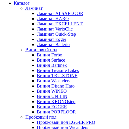
Каталог
Ламинат
Ламинат ALSAFLOOR
Ламинат HARO
Ламинат EXCELLENT
Ламинат VarioClic
Ламинат Quick-Step
Ламинат Egger
Ламинат Balterio
Виниловый пол
Винил Forbo
Винил Surface
Винил Barlinek
Винил Treasure Lakes
Винил TRU-STONE
Винил Wicanders
Винил Disano Haro
Винил WINEO
Винил UNILIN
Винил KRONOstep
Винил EGGER
Винил PORFLOOR
Пробковый пол
Пробковый пол EGGER PRO
Пробковый пол Wicanders