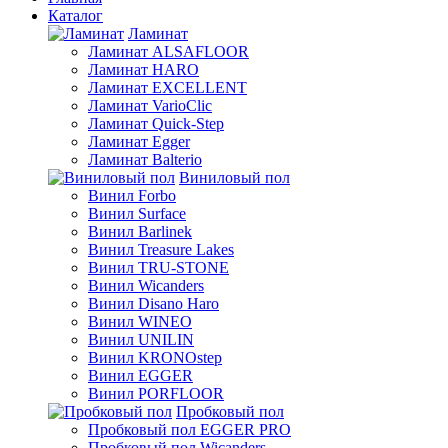
Каталог
Ламинат
Ламинат ALSAFLOOR
Ламинат HARO
Ламинат EXCELLENT
Ламинат VarioClic
Ламинат Quick-Step
Ламинат Egger
Ламинат Balterio
Виниловый пол
Винил Forbo
Винил Surface
Винил Barlinek
Винил Treasure Lakes
Винил TRU-STONE
Винил Wicanders
Винил Disano Haro
Винил WINEO
Винил UNILIN
Винил KRONOstep
Винил EGGER
Винил PORFLOOR
Пробковый пол
Пробковый пол EGGER PRO
Пробковый пол Wicanders