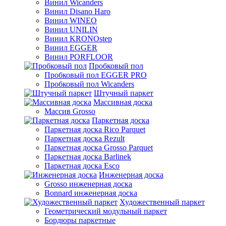
Винил Wicanders
Винил Disano Haro
Винил WINEO
Винил UNILIN
Винил KRONOstep
Винил EGGER
Винил PORFLOOR
Пробковый пол
Пробковый пол EGGER PRO
Пробковый пол Wicanders
Штучный паркет
Массивная доска
Массив Grosso
Паркетная доска
Паркетная доска Rico Parquet
Паркетная доска Rezult
Паркетная доска Grosso Parquet
Паркетная доска Barlinek
Паркетная доска Esco
Инженерная доска
Grosso инженерная доска
Bonnard инженерная доска
Художественный паркет
Геометрический модульный паркет
Бордюры паркетные