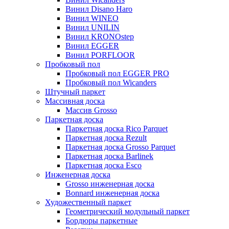
Винил Disano Haro
Винил WINEO
Винил UNILIN
Винил KRONOstep
Винил EGGER
Винил PORFLOOR
Пробковый пол
Пробковый пол EGGER PRO
Пробковый пол Wicanders
Штучный паркет
Массивная доска
Массив Grosso
Паркетная доска
Паркетная доска Rico Parquet
Паркетная доска Rezult
Паркетная доска Grosso Parquet
Паркетная доска Barlinek
Паркетная доска Esco
Инженерная доска
Grosso инженерная доска
Bonnard инженерная доска
Художественный паркет
Геометрический модульный паркет
Бордюры паркетные