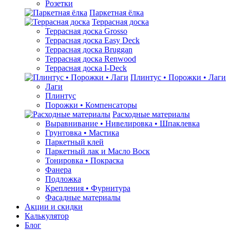
Розетки
Паркетная ёлка
Террасная доска
Террасная доска Grosso
Террасная доска Easy Deck
Террасная доска Bruggan
Террасная доска Renwood
Террасная доска I-Deck
Плинтус • Порожки • Лаги
Лаги
Плинтус
Порожки • Компенсаторы
Расходные материалы
Выравнивание • Нивелировка • Шпаклевка
Грунтовкa • Мастика
Паркетный клей
Паркетный лак и Масло Воск
Тонировка • Покраска
Фанера
Подложка
Крепления • Фурнитура
Фасадные материалы
Акции и скидки
Калькулятор
Блог