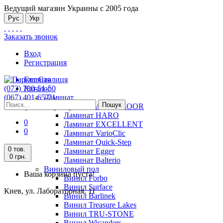
Ведущий магазин Украины с 2005 года
Рус
Укр
Заказать звонок
Вход
Регистрация
Главная
(073) 780-51-50
Каталог
(067) 401-65-71
Ламинат
Пошук
Киев, ул. Лабораторная, 11
Ламинат ALSAFLOOR
Ламинат HARO
0
Ламинат EXCELLENT
0
Ламинат VarioClic
Ламинат Quick-Step
0 тов.
Ламинат Egger
0 грн.
Ламинат Balterio
Виниловый пол
Ваша корзина пуста!
Винил Forbo
Винил Surface
Киев, ул. Лабораторная, 11
Винил Barlinek
Винил Treasure Lakes
Винил TRU-STONE
Винил Wicanders