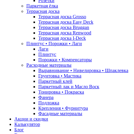
Розетки
Паркетная ёлка
Террасная доска
Террасная доска Grosso
Террасная доска Easy Deck
Террасная доска Bruggan
Террасная доска Renwood
Террасная доска I-Deck
Плинтус • Порожки • Лаги
Лаги
Плинтус
Порожки • Компенсаторы
Расходные материалы
Выравнивание • Нивелировка • Шпаклевка
Грунтовкa • Мастика
Паркетный клей
Паркетный лак и Масло Воск
Тонировка • Покраска
Фанера
Подложка
Крепления • Фурнитура
Фасадные материалы
Акции и скидки
Калькулятор
Блог