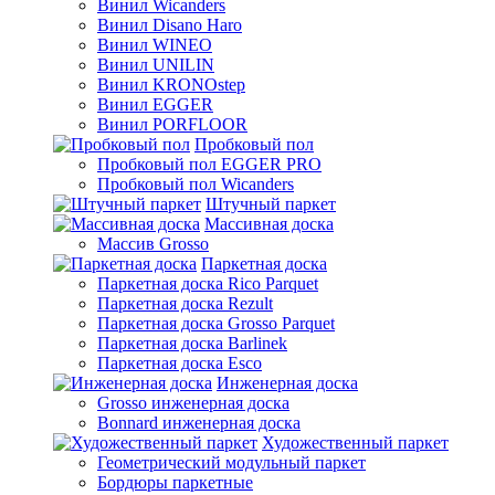
Винил Wicanders
Винил Disano Haro
Винил WINEO
Винил UNILIN
Винил KRONOstep
Винил EGGER
Винил PORFLOOR
Пробковый пол
Пробковый пол EGGER PRO
Пробковый пол Wicanders
Штучный паркет
Массивная доска
Массив Grosso
Паркетная доска
Паркетная доска Rico Parquet
Паркетная доска Rezult
Паркетная доска Grosso Parquet
Паркетная доска Barlinek
Паркетная доска Esco
Инженерная доска
Grosso инженерная доска
Bonnard инженерная доска
Художественный паркет
Геометрический модульный паркет
Бордюры паркетные