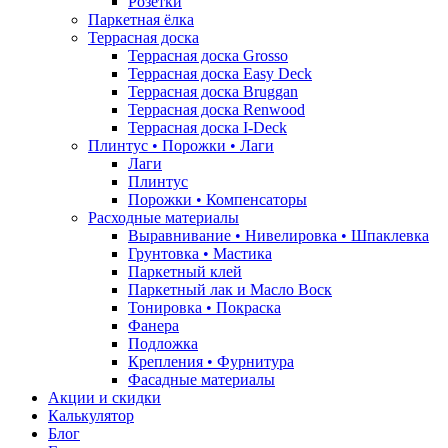
Розетки
Паркетная ёлка
Террасная доска
Террасная доска Grosso
Террасная доска Easy Deck
Террасная доска Bruggan
Террасная доска Renwood
Террасная доска I-Deck
Плинтус • Порожки • Лаги
Лаги
Плинтус
Порожки • Компенсаторы
Расходные материалы
Выравнивание • Нивелировка • Шпаклевка
Грунтовкa • Мастика
Паркетный клей
Паркетный лак и Масло Воск
Тонировка • Покраска
Фанера
Подложка
Крепления • Фурнитура
Фасадные материалы
Акции и скидки
Калькулятор
Блог