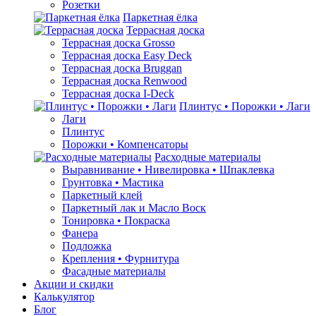
Розетки
Паркетная ёлка
Террасная доска
Террасная доска Grosso
Террасная доска Easy Deck
Террасная доска Bruggan
Террасная доска Renwood
Террасная доска I-Deck
Плинтус • Порожки • Лаги
Лаги
Плинтус
Порожки • Компенсаторы
Расходные материалы
Выравнивание • Нивелировка • Шпаклевка
Грунтовкa • Мастика
Паркетный клей
Паркетный лак и Масло Воск
Тонировка • Покраска
Фанера
Подложка
Крепления • Фурнитура
Фасадные материалы
Акции и скидки
Калькулятор
Блог