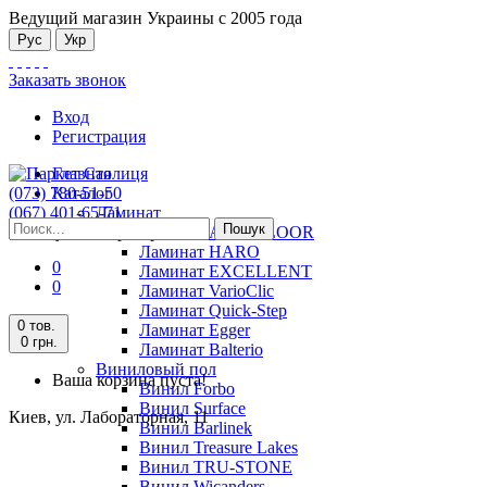
Ведущий магазин Украины с 2005 года
Рус
Укр
Заказать звонок
Вход
Регистрация
Главная
(073) 780-51-50
Каталог
(067) 401-65-71
Ламинат
Пошук
Киев, ул. Лабораторная, 11
Ламинат ALSAFLOOR
Ламинат HARO
0
Ламинат EXCELLENT
0
Ламинат VarioClic
Ламинат Quick-Step
0 тов.
Ламинат Egger
0 грн.
Ламинат Balterio
Виниловый пол
Ваша корзина пуста!
Винил Forbo
Винил Surface
Киев, ул. Лабораторная, 11
Винил Barlinek
Винил Treasure Lakes
Винил TRU-STONE
Винил Wicanders