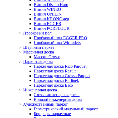
Винил Disano Haro
Винил WINEO
Винил UNILIN
Винил KRONOstep
Винил EGGER
Винил PORFLOOR
Пробковый пол
Пробковый пол EGGER PRO
Пробковый пол Wicanders
Штучный паркет
Массивная доска
Массив Grosso
Паркетная доска
Паркетная доска Rico Parquet
Паркетная доска Rezult
Паркетная доска Grosso Parquet
Паркетная доска Barlinek
Паркетная доска Esco
Инженерная доска
Grosso инженерная доска
Bonnard инженерная доска
Художественный паркет
Геометрический модульный паркет
Бордюры паркетные