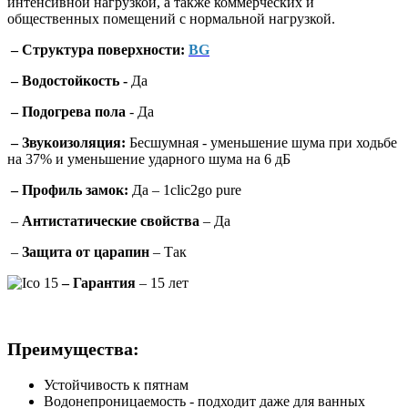
интенсивной нагрузкой, а также коммерческих и
общественных помещений с нормальной нагрузкой.
–
Структура поверхности:
BG
–
Водостойкость -
Да
–
Подогрева пола
- Да
–
Звукоизоляция:
Бесшумная - уменьшение шума при ходьбе
на 37% и уменьшение ударного шума на 6 дБ
–
Профиль
замок:
Да –
1clic2go pure
–
Антистатические свойства
– Да
–
Защита от царапин
– Так
– Гарантия
– 15 лет
Преимущества:
Устойчивость к пятнам
Водонепроницаемость - подходит даже для ванных