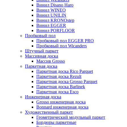
Винил Disano Haro
Винил WINEO
Винил UNILIN
Винил KRONOstep
Винил EGGER
Винил PORFLOOR
Пробковый пол
Пробковый пол EGGER PRO
Пробковый пол Wicanders
Штучный паркет
Массивная доска
Массив Grosso
Паркетная доска
Паркетная доска Rico Parquet
Паркетная доска Rezult
Паркетная доска Grosso Parquet
Паркетная доска Barlinek
Паркетная доска Esco
Инженерная доска
Grosso инженерная доска
Bonnard инженерная доска
Художественный паркет
Геометрический модульный паркет
Бордюры паркетные