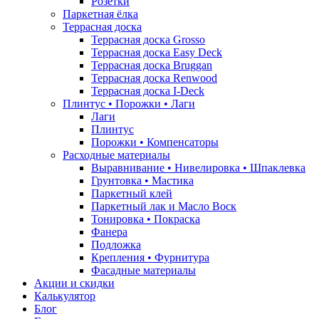
Розетки
Паркетная ёлка
Террасная доска
Террасная доска Grosso
Террасная доска Easy Deck
Террасная доска Bruggan
Террасная доска Renwood
Террасная доска I-Deck
Плинтус • Порожки • Лаги
Лаги
Плинтус
Порожки • Компенсаторы
Расходные материалы
Выравнивание • Нивелировка • Шпаклевка
Грунтовкa • Мастика
Паркетный клей
Паркетный лак и Масло Воск
Тонировка • Покраска
Фанера
Подложка
Крепления • Фурнитура
Фасадные материалы
Акции и скидки
Калькулятор
Блог