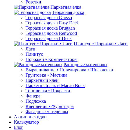
Розетки
Паркетная ёлка
Террасная доска
Террасная доска Grosso
Террасная доска Easy Deck
Террасная доска Bruggan
Террасная доска Renwood
Террасная доска I-Deck
Плинтус • Порожки • Лаги
Лаги
Плинтус
Порожки • Компенсаторы
Расходные материалы
Выравнивание • Нивелировка • Шпаклевка
Грунтовкa • Мастика
Паркетный клей
Паркетный лак и Масло Воск
Тонировка • Покраска
Фанера
Подложка
Крепления • Фурнитура
Фасадные материалы
Акции и скидки
Калькулятор
Блог