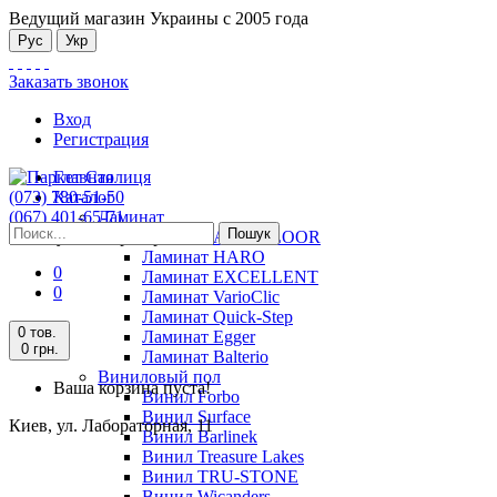
Ведущий магазин Украины с 2005 года
Рус
Укр
Заказать звонок
Вход
Регистрация
Главная
(073) 780-51-50
Каталог
(067) 401-65-71
Ламинат
Пошук
Киев, ул. Лабораторная, 11
Ламинат ALSAFLOOR
Ламинат HARO
0
Ламинат EXCELLENT
0
Ламинат VarioClic
Ламинат Quick-Step
0 тов.
Ламинат Egger
0 грн.
Ламинат Balterio
Виниловый пол
Ваша корзина пуста!
Винил Forbo
Винил Surface
Киев, ул. Лабораторная, 11
Винил Barlinek
Винил Treasure Lakes
Винил TRU-STONE
Винил Wicanders