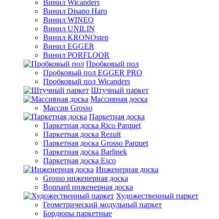
Винил Wicanders
Винил Disano Haro
Винил WINEO
Винил UNILIN
Винил KRONOstep
Винил EGGER
Винил PORFLOOR
Пробковый пол
Пробковый пол EGGER PRO
Пробковый пол Wicanders
Штучный паркет
Массивная доска
Массив Grosso
Паркетная доска
Паркетная доска Rico Parquet
Паркетная доска Rezult
Паркетная доска Grosso Parquet
Паркетная доска Barlinek
Паркетная доска Esco
Инженерная доска
Grosso инженерная доска
Bonnard инженерная доска
Художественный паркет
Геометрический модульный паркет
Бордюры паркетные