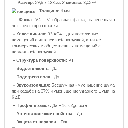
–
Размер:
29,5 х 128см.
Упаковка
: 3,02м²
– Толщина:
4 мм
– Фаска:
V4 -
V образная фаска, нанесённая с
четырех сторон планки
–
Класс винила:
32/AC4 – для всех жилых
помещений с интенсивной нагрузкой, а также
коммерческих и общественных помещений с
нормальной нагрузкой.
–
Структура поверхности:
PT
–
Водостойкость -
Да
–
Подогрева пола
- Да
–
Звукоизоляция:
Бесшумная - уменьшение шума
при ходьбе на 37% и уменьшение ударного шума на
6 дБ
–
Профиль
замок:
Да –
1clic2go pure
–
Антистатические свойства
– Да
–
Защита от царапин
– Так