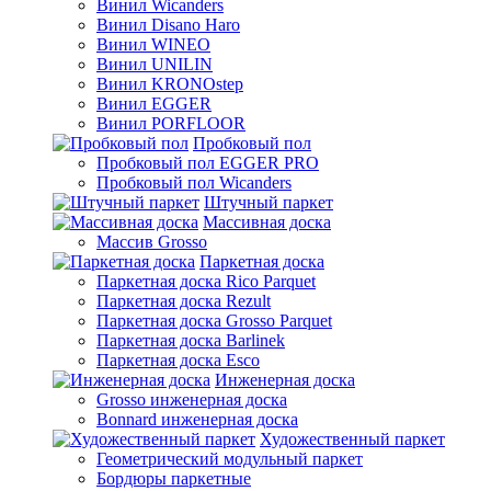
Винил Wicanders
Винил Disano Haro
Винил WINEO
Винил UNILIN
Винил KRONOstep
Винил EGGER
Винил PORFLOOR
Пробковый пол
Пробковый пол EGGER PRO
Пробковый пол Wicanders
Штучный паркет
Массивная доска
Массив Grosso
Паркетная доска
Паркетная доска Rico Parquet
Паркетная доска Rezult
Паркетная доска Grosso Parquet
Паркетная доска Barlinek
Паркетная доска Esco
Инженерная доска
Grosso инженерная доска
Bonnard инженерная доска
Художественный паркет
Геометрический модульный паркет
Бордюры паркетные