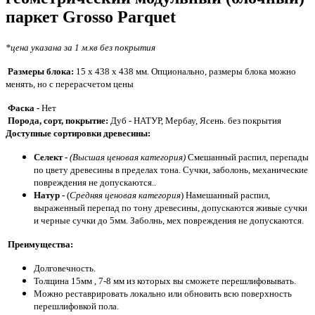
паркет
Grosso Parquet
*цена указана за 1 м.кв без покрытия
Размеры блока:
15 х 438 х 438 мм.
Опционально, размеры блока можно
менять, но с перерасчетом цены
Фаска -
Нет
Порода, сорт, покрытие:
Дуб - НАТУР, Мербау, Ясень. без покрытия
Доступные сортировки древесины:
Селект -
(Высшая ценовая категория)
Смешанный распил, перепады
по цвету древесины в пределах тона. Сучки, заболонь, механические
повреждения не допускаются..
Натур -
(
Средняя ценовая категория
) Намешанный распил,
выраженный перепад по тону древесины, допускаются живые сучки
и черные сучки до 5мм. Заболнь, мех повреждения не допускаются.
Преимущества:
Долговечность.
Толщина 15мм , 7-8 мм из которых вы сможете перешлифовывать.
Можно реставрировать локально или обновить всю поверхность
перешлифовкой пола.