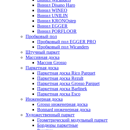
Винил Disano Haro
Винил WINEO
Винил UNILIN
Винил KRONOstep
Винил EGGER
Винил PORFLOOR
Пробковый пол
Пробковый пол EGGER PRO
Пробковый пол Wicanders
Штучный паркет
Массивная доска
Массив Grosso
Паркетная доска
Паркетная доска Rico Parquet
Паркетная доска Rezult
Паркетная доска Grosso Parquet
Паркетная доска Barlinek
Паркетная доска Esco
Инженерная доска
Grosso инженерная доска
Bonnard инженерная доска
Художественный паркет
Геометрический модульный паркет
Бордюры паркетные