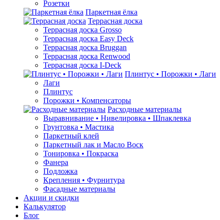
Розетки
Паркетная ёлка
Террасная доска
Террасная доска Grosso
Террасная доска Easy Deck
Террасная доска Bruggan
Террасная доска Renwood
Террасная доска I-Deck
Плинтус • Порожки • Лаги
Лаги
Плинтус
Порожки • Компенсаторы
Расходные материалы
Выравнивание • Нивелировка • Шпаклевка
Грунтовкa • Мастика
Паркетный клей
Паркетный лак и Масло Воск
Тонировка • Покраска
Фанера
Подложка
Крепления • Фурнитура
Фасадные материалы
Акции и скидки
Калькулятор
Блог