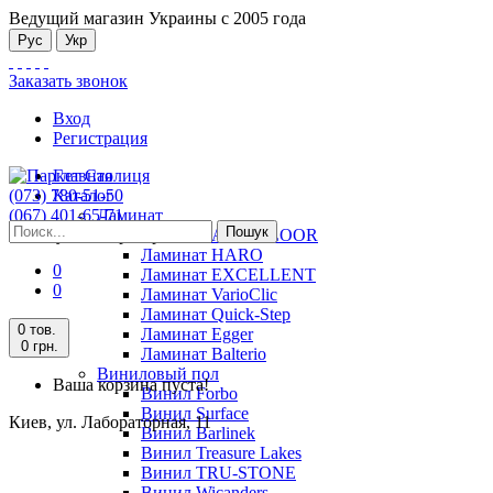
Ведущий магазин Украины с 2005 года
Рус
Укр
Заказать звонок
Вход
Регистрация
Главная
(073) 780-51-50
Каталог
(067) 401-65-71
Ламинат
Пошук
Киев, ул. Лабораторная, 11
Ламинат ALSAFLOOR
Ламинат HARO
0
Ламинат EXCELLENT
0
Ламинат VarioClic
Ламинат Quick-Step
0 тов.
Ламинат Egger
0 грн.
Ламинат Balterio
Виниловый пол
Ваша корзина пуста!
Винил Forbo
Винил Surface
Киев, ул. Лабораторная, 11
Винил Barlinek
Винил Treasure Lakes
Винил TRU-STONE
Винил Wicanders