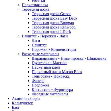
Розетки
Паркетная ёлка
Террасная доска
Террасная доска Grosso
Террасная доска Easy Deck
Террасная доска Bruggan
Террасная доска Renwood
Террасная доска I-Deck
Плинтус • Порожки • Лаги
Лаги
Плинтус
Порожки • Компенсаторы
Расходные материалы
Выравнивание • Нивелировка • Шпаклевка
Грунтовкa • Мастика
Паркетный клей
Паркетный лак и Масло Воск
Тонировка • Покраска
Фанера
Подложка
Крепления • Фурнитура
Фасадные материалы
Акции и скидки
Калькулятор
Блог