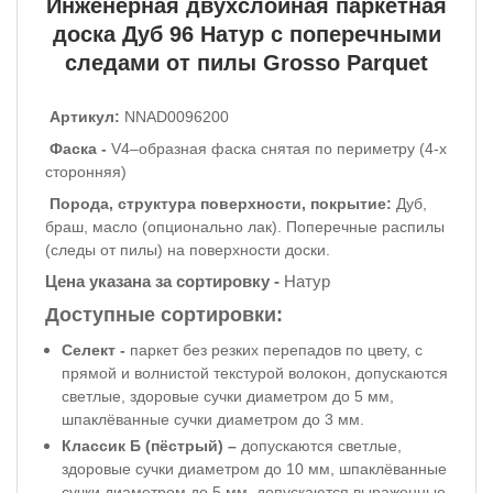
Инженерная двухслойная паркетная
доска
Дуб 96 Натур с поперечными
следами от пилы Grosso Parquet
Артикул:
NNAD0096200
Фаска -
V4–образная фаска снятая по периметру (4-х
сторонняя)
Порода, структура поверхности, покрытие:
Дуб,
браш
,
масло (опционально лак). Поперечные распилы
(следы от пилы) на поверхности доски.
Цена указана за сортировку -
Натур
Доступные сортировки:
Селект -
паркет без резких перепадов по цвету, с
прямой и волнистой текстурой волокон, допускаются
светлые, здоровые сучки диаметром до 5 мм,
шпаклёванные сучки диаметром до 3 мм.
Классик Б (пёстрый) –
допускаются светлые,
здоровые сучки диаметром до 10 мм, шпаклёванные
сучки диаметром до 5 мм, допускаются выраженные