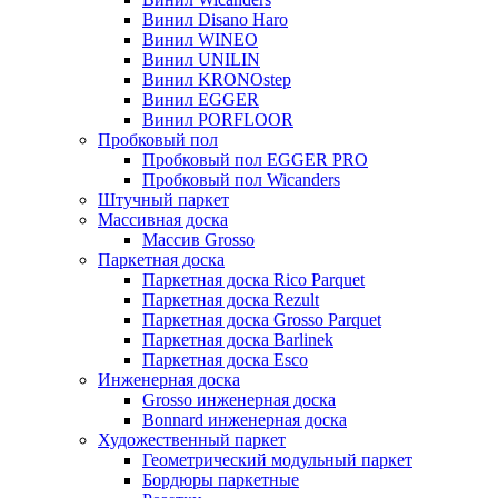
Винил Disano Haro
Винил WINEO
Винил UNILIN
Винил KRONOstep
Винил EGGER
Винил PORFLOOR
Пробковый пол
Пробковый пол EGGER PRO
Пробковый пол Wicanders
Штучный паркет
Массивная доска
Массив Grosso
Паркетная доска
Паркетная доска Rico Parquet
Паркетная доска Rezult
Паркетная доска Grosso Parquet
Паркетная доска Barlinek
Паркетная доска Esco
Инженерная доска
Grosso инженерная доска
Bonnard инженерная доска
Художественный паркет
Геометрический модульный паркет
Бордюры паркетные