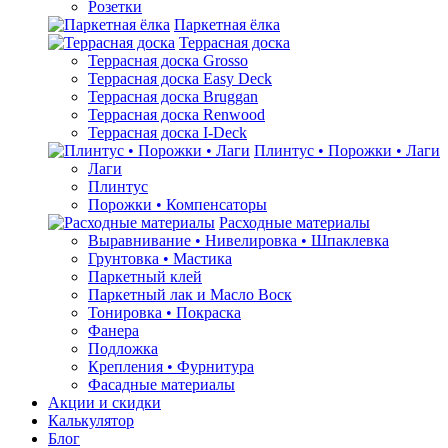
Розетки
Паркетная ёлка
Террасная доска
Террасная доска Grosso
Террасная доска Easy Deck
Террасная доска Bruggan
Террасная доска Renwood
Террасная доска I-Deck
Плинтус • Порожки • Лаги
Лаги
Плинтус
Порожки • Компенсаторы
Расходные материалы
Выравнивание • Нивелировка • Шпаклевка
Грунтовкa • Мастика
Паркетный клей
Паркетный лак и Масло Воск
Тонировка • Покраска
Фанера
Подложка
Крепления • Фурнитура
Фасадные материалы
Акции и скидки
Калькулятор
Блог