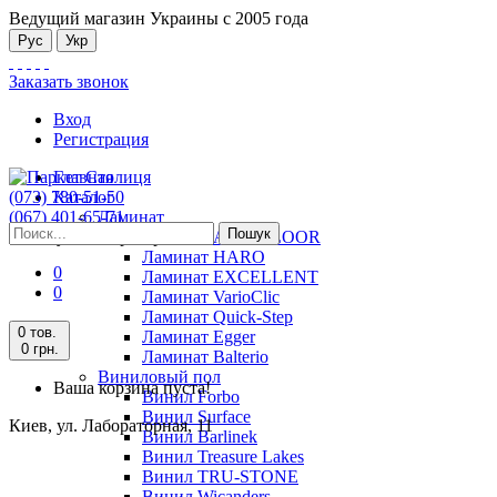
Ведущий магазин Украины с 2005 года
Рус
Укр
Заказать звонок
Вход
Регистрация
Главная
(073) 780-51-50
Каталог
(067) 401-65-71
Ламинат
Пошук
Киев, ул. Лабораторная, 11
Ламинат ALSAFLOOR
Ламинат HARO
0
Ламинат EXCELLENT
0
Ламинат VarioClic
Ламинат Quick-Step
0 тов.
Ламинат Egger
0 грн.
Ламинат Balterio
Виниловый пол
Ваша корзина пуста!
Винил Forbo
Винил Surface
Киев, ул. Лабораторная, 11
Винил Barlinek
Винил Treasure Lakes
Винил TRU-STONE
Винил Wicanders