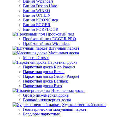
Винил Wicanders
Винил Disano Haro
Винил WINEO
Винил UNILIN
Винил KRONOstep
Винил EGGER
Винил PORFLOOR
Пробковый пол
Пробковый пол EGGER PRO
Пробковый пол Wicanders
Штучный паркет
Массивная доска
Массив Grosso
Паркетная доска
Паркетная доска Rico Parquet
Паркетная доска Rezult
Паркетная доска Grosso Parquet
Паркетная доска Barlinek
Паркетная доска Esco
Инженерная доска
Grosso инженерная доска
Bonnard инженерная доска
Художественный паркет
Геометрический модульный паркет
Бордюры паркетные