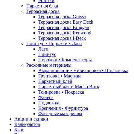
Розетки
Паркетная ёлка
Террасная доска
Террасная доска Grosso
Террасная доска Easy Deck
Террасная доска Bruggan
Террасная доска Renwood
Террасная доска I-Deck
Плинтус • Порожки • Лаги
Лаги
Плинтус
Порожки • Компенсаторы
Расходные материалы
Выравнивание • Нивелировка • Шпаклевка
Грунтовкa • Мастика
Паркетный клей
Паркетный лак и Масло Воск
Тонировка • Покраска
Фанера
Подложка
Крепления • Фурнитура
Фасадные материалы
Акции и скидки
Калькулятор
Блог