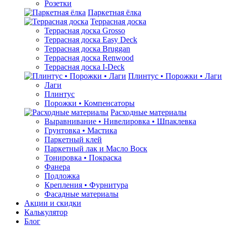
Розетки
Паркетная ёлка
Террасная доска
Террасная доска Grosso
Террасная доска Easy Deck
Террасная доска Bruggan
Террасная доска Renwood
Террасная доска I-Deck
Плинтус • Порожки • Лаги
Лаги
Плинтус
Порожки • Компенсаторы
Расходные материалы
Выравнивание • Нивелировка • Шпаклевка
Грунтовкa • Мастика
Паркетный клей
Паркетный лак и Масло Воск
Тонировка • Покраска
Фанера
Подложка
Крепления • Фурнитура
Фасадные материалы
Акции и скидки
Калькулятор
Блог