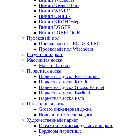
Винил Disano Haro
Винил WINEO
Винил UNILIN
Винил KRONOstep
Винил EGGER
Винил PORFLOOR
Пробковый пол
Пробковый пол EGGER PRO
Пробковый пол Wicanders
Штучный паркет
Массивная доска
Массив Grosso
Паркетная доска
Паркетная доска Rico Parquet
Паркетная доска Rezult
Паркетная доска Grosso Parquet
Паркетная доска Barlinek
Паркетная доска Esco
Инженерная доска
Grosso инженерная доска
Bonnard инженерная доска
Художественный паркет
Геометрический модульный паркет
Бордюры паркетные