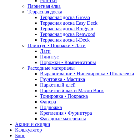
Розетки
Паркетная ёлка
Террасная доска
Террасная доска Grosso
Террасная доска Easy Deck
Террасная доска Bruggan
Террасная доска Renwood
Террасная доска I-Deck
Плинтус • Порожки • Лаги
Лаги
Плинтус
Порожки • Компенсаторы
Расходные материалы
Выравнивание • Нивелировка • Шпаклевка
Грунтовкa • Мастика
Паркетный клей
Паркетный лак и Масло Воск
Тонировка • Покраска
Фанера
Подложка
Крепления • Фурнитура
Фасадные материалы
Акции и скидки
Калькулятор
Блог