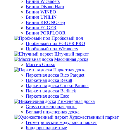
Винил Wicanders
Винил Disano Haro
Винил WINEO
Винил UNILIN
Винил KRONOstep
Винил EGGER
Винил PORFLOOR
Пробковый пол
Пробковый пол EGGER PRO
Пробковый пол Wicanders
Штучный паркет
Массивная доска
Массив Grosso
Паркетная доска
Паркетная доска Rico Parquet
Паркетная доска Rezult
Паркетная доска Grosso Parquet
Паркетная доска Barlinek
Паркетная доска Esco
Инженерная доска
Grosso инженерная доска
Bonnard инженерная доска
Художественный паркет
Геометрический модульный паркет
Бордюры паркетные