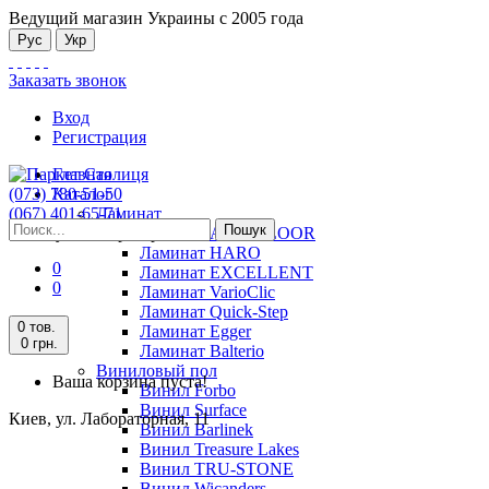
Ведущий магазин Украины с 2005 года
Рус
Укр
Заказать звонок
Вход
Регистрация
Главная
(073) 780-51-50
Каталог
(067) 401-65-71
Ламинат
Пошук
Киев, ул. Лабораторная, 11
Ламинат ALSAFLOOR
Ламинат HARO
0
Ламинат EXCELLENT
0
Ламинат VarioClic
Ламинат Quick-Step
0 тов.
Ламинат Egger
0 грн.
Ламинат Balterio
Виниловый пол
Ваша корзина пуста!
Винил Forbo
Винил Surface
Киев, ул. Лабораторная, 11
Винил Barlinek
Винил Treasure Lakes
Винил TRU-STONE
Винил Wicanders