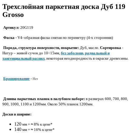
Трехслойная паркетная доска Дуб 119
Grosso
Артикул:
20G119
Фаска -
V4–образная фаска снятая по периметру (4-х сторонняя)
Порода, структура поверхности, покрытие:
Дуб, масло.
Сортировка
-
Натур – живой сучок до 10÷15мм,
без заболони, радиальный и
тангенциальный распил
, некоторая неоднородность в окраске древесины.
Браширование
-
Нет
Длинна паркетных планок в палубном наборе:
в размерах 600, 700, 800,
900, 1000, 1100 и 1200мм. Около 50% планок 1200мм.
Доски в ширине:
120
мм +
≈
8% к цене*
140
мм +
≈
16% к цене*