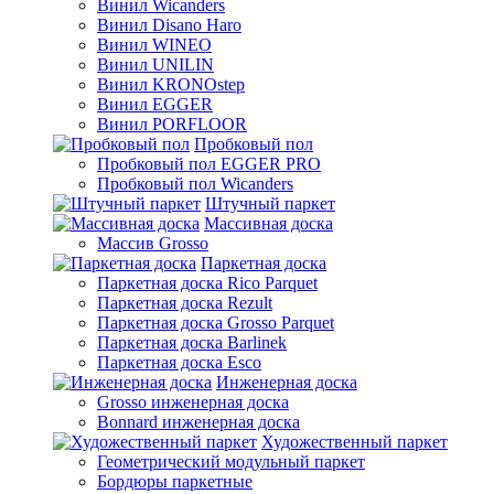
Винил Wicanders
Винил Disano Haro
Винил WINEO
Винил UNILIN
Винил KRONOstep
Винил EGGER
Винил PORFLOOR
Пробковый пол
Пробковый пол EGGER PRO
Пробковый пол Wicanders
Штучный паркет
Массивная доска
Массив Grosso
Паркетная доска
Паркетная доска Rico Parquet
Паркетная доска Rezult
Паркетная доска Grosso Parquet
Паркетная доска Barlinek
Паркетная доска Esco
Инженерная доска
Grosso инженерная доска
Bonnard инженерная доска
Художественный паркет
Геометрический модульный паркет
Бордюры паркетные