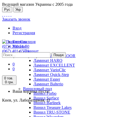
Ведущий магазин Украины с 2005 года
Рус
Укр
Заказать звонок
Вход
Регистрация
Главная
(073) 780-51-50
Каталог
(067) 401-65-71
Ламинат
Пошук
Киев, ул. Лабораторная, 11
Ламинат ALSAFLOOR
Ламинат HARO
0
Ламинат EXCELLENT
0
Ламинат VarioClic
Ламинат Quick-Step
0 тов.
Ламинат Egger
0 грн.
Ламинат Balterio
Виниловый пол
Ваша корзина пуста!
Винил Forbo
Винил Surface
Киев, ул. Лабораторная, 11
Винил Barlinek
Винил Treasure Lakes
Винил TRU-STONE
Винил Wicanders