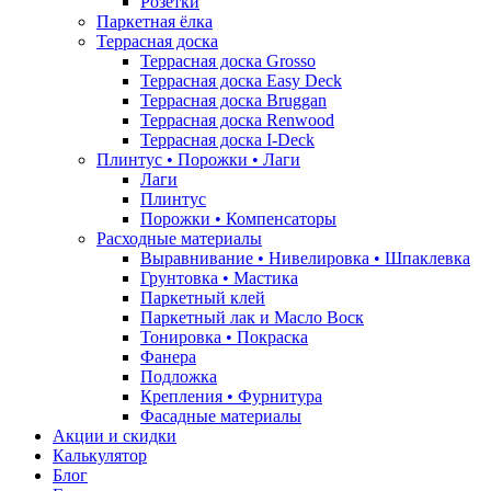
Розетки
Паркетная ёлка
Террасная доска
Террасная доска Grosso
Террасная доска Easy Deck
Террасная доска Bruggan
Террасная доска Renwood
Террасная доска I-Deck
Плинтус • Порожки • Лаги
Лаги
Плинтус
Порожки • Компенсаторы
Расходные материалы
Выравнивание • Нивелировка • Шпаклевка
Грунтовкa • Мастика
Паркетный клей
Паркетный лак и Масло Воск
Тонировка • Покраска
Фанера
Подложка
Крепления • Фурнитура
Фасадные материалы
Акции и скидки
Калькулятор
Блог