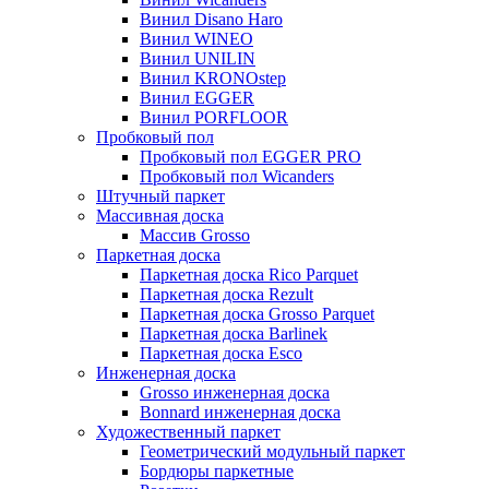
Винил Disano Haro
Винил WINEO
Винил UNILIN
Винил KRONOstep
Винил EGGER
Винил PORFLOOR
Пробковый пол
Пробковый пол EGGER PRO
Пробковый пол Wicanders
Штучный паркет
Массивная доска
Массив Grosso
Паркетная доска
Паркетная доска Rico Parquet
Паркетная доска Rezult
Паркетная доска Grosso Parquet
Паркетная доска Barlinek
Паркетная доска Esco
Инженерная доска
Grosso инженерная доска
Bonnard инженерная доска
Художественный паркет
Геометрический модульный паркет
Бордюры паркетные