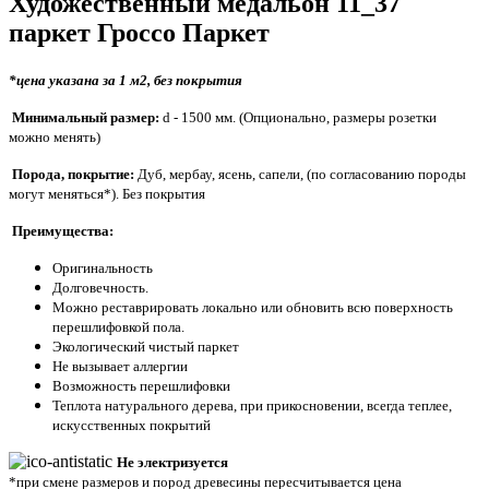
Художественный медальон 11_37
паркет
Гроссо Паркет
*цена указана за 1 м2, без покрытия
Минимальный размер:
d - 1500
мм. (
Опционально, размеры розетки
можно менять)
Порода, покрытие:
Дуб, мербау, ясень, сапели, (по согласованию породы
могут меняться*). Без покрытия
Преимущества:
Оригинальность
Долговечность.
Можно реставрировать локально или обновить всю поверхность
перешлифовкой пола.
Экологический чистый паркет
Не вызывает аллергии
Возможность перешлифовки
Теплота натурального дерева, при прикосновении, всегда теплее,
искусственных покрытий
Не электризуется
*при смене размеров и пород древесины пересчитывается цена