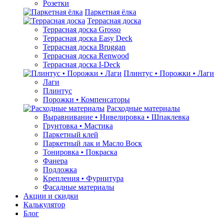
Розетки
Паркетная ёлка
Террасная доска
Террасная доска Grosso
Террасная доска Easy Deck
Террасная доска Bruggan
Террасная доска Renwood
Террасная доска I-Deck
Плинтус • Порожки • Лаги
Лаги
Плинтус
Порожки • Компенсаторы
Расходные материалы
Выравнивание • Нивелировка • Шпаклевка
Грунтовкa • Мастика
Паркетный клей
Паркетный лак и Масло Воск
Тонировка • Покраска
Фанера
Подложка
Крепления • Фурнитура
Фасадные материалы
Акции и скидки
Калькулятор
Блог